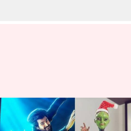
கிறிஸ்துமஸ் ஸ்பெஷல் -
ஏலியன் புகைப்படம்
வெளியிட்டு வாழ்த்து