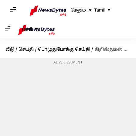
மேலும்
Tamil
Tamil
வீடு
/
செய்தி
/
பொழுதுபோக்கு செய்தி
/
கிறிஸ்துமஸ் ஸ்பெஷல் - ஏலியன் புகைப்படம் வெளியிட்டு வாழ்த்து தெரிவித்தார் சிவகார்த்திகேயன்
ADVERTISEMENT