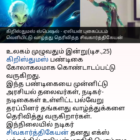
தெரிவித்தார்
சிவகார்த்திகேயன்
எழுதியவர்
Dec 25, 2023
05:39 pm
Nivetha P
கிறிஸ்துமஸ் ஸ்பெஷல் - ஏலியன் புகைப்படம்
வெளியிட்டு வாழ்த்து தெரிவித்த சிவகார்த்திகேயன்
செய்தி முன்னோட்டம்
உலகம் முழுவதும் இன்று(டிச.,25)
கிறிஸ்துமஸ்
பண்டிகை
கோலாகலமாக கொண்டாடப்பட்டு
வருகிறது.
இந்த பண்டிகையை முன்னிட்டு
அரசியல் தலைவர்கள், நடிகர்-
நடிகைகள் உள்ளிட்ட பல்வேறு
தரப்பினர் தங்களது வாழ்த்துக்களை
தெரிவித்து வருகிறார்கள்.
இந்நிலையில் நடிகர்
சிவகார்த்திகேயன்
தனது எக்ஸ்