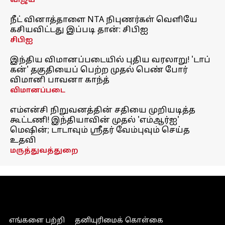
விஜய்
நீட் வினாத்தாளை NTA நிபுணர்கள் வெளியே
கசியவிட்டது இப்படி தான்: சிபிஐ
சிபிஐ
இந்திய விமானப்படையில் புதிய வரலாறு! 'டாப்
கன்' தகுதியைப் பெற்ற முதல் பெண் போர்
விமானி பாவனா காந்த்
விமானப்படை
எம்என்சி நிறுவனத்தின் சதியை முறியடித்த
கூட்டணி! இந்தியாவின் முதல் 'எம்ஆர்ஐ'
மெஷின்; டாடாவும் ஸ்ரீதர் வேம்புவும் செய்த
உதவி
மருத்துவத்துறை
எங்களை பற்றி
தனியுரிமைக் கொள்கை