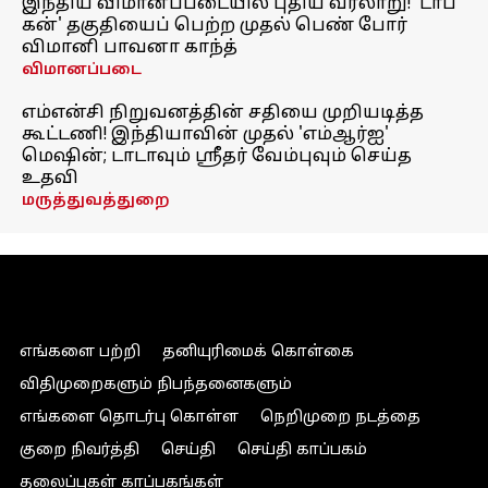
இந்திய விமானப்படையில் புதிய வரலாறு! 'டாப்
கன்' தகுதியைப் பெற்ற முதல் பெண் போர்
விமானி பாவனா காந்த்
விமானப்படை
எம்என்சி நிறுவனத்தின் சதியை முறியடித்த
கூட்டணி! இந்தியாவின் முதல் 'எம்ஆர்ஐ'
மெஷின்; டாடாவும் ஸ்ரீதர் வேம்புவும் செய்த
உதவி
மருத்துவத்துறை
எங்களை பற்றி
தனியுரிமைக் கொள்கை
விதிமுறைகளும் நிபந்தனைகளும்
எங்களை தொடர்பு கொள்ள
நெறிமுறை நடத்தை
குறை நிவர்த்தி
செய்தி
செய்தி காப்பகம்
தலைப்புகள் காப்பகங்கள்