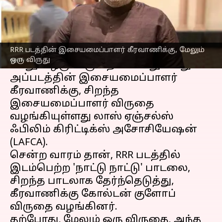
எழுதியவர்
Jan 16, 2023
11:48 am
Venkatalakshmi V
செய்தி முன்னோட்டம்
RRR படத்தின் இசையமைப்பாளர் கீரவாணிக்கு, மேலும்
RRR திரைப்படம்
, உலக அரங்கில்
ஒரு விருது
மேலும் ஒரு விருதை வென்றுள்ளது.
அப்படத்தின் இசையமைப்பாளர்
கீரவாணிக்கு, சிறந்த
இசையமைப்பாளர் விருதை
வழங்கியுள்ளது லாஸ் ஏஞ்சல்ஸ்
ஃபிலிம் கிரிட்டிக்ஸ் அசோசியேஷன்
(LAFCA).
சென்ற வாரம் தான், RRR படத்தில்
இடம்பெற்ற 'நாட்டு நாட்டு' பாடலை,
சிறந்த பாடலாக தேர்ந்தெடுத்து,
கீரவாணிக்கு கோல்டன் குளோப்
விருதை வழங்கினர்.
தற்போது, மேலும் ஒரு விருதை, அந்த