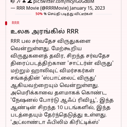
🎼 🎶 🔥 🌊
pic.twitter.com/mcylG0GdBM
— RRR Movie (@RRRMovie)
January 15, 2023
50%
% செய்தி படித்து விட்டீர்கள்
RRR
உலக அரங்கில் RRR
RRR பல சர்வதேச விருதுகளை
வென்றுள்ளது. மேற்கூறிய
விருதுகளைத் தவிர, சிறந்த சர்வதேச
திரைப்படத்திற்கான 'சாட்டர்ன் விருது'
மற்றும் ஹாலிவுட் விமர்சகர்கள்
சங்கத்தின் 'ஸ்பாட்லைட் விருது'
ஆகியவற்றையும் வென்றுள்ளது.
அமெரிக்காவை தளமாகக் கொண்ட,
'நேஷனல் போர்டு ஆஃப் ரிவியூ', இந்த
ஆண்டின் சிறந்த 10 படங்களில், இந்த
படத்தையும் தேர்ந்தெடுத்து உள்ளது.
'அட்லாண்டா ஃபிலிம் கிரிட்டிக்ஸ்'