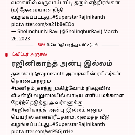
வகையில் வருவாய் ஈட்டி தரும் எந்திரங்கள்
(ம) தேவையான நிதி
வழங்கப்பட்டது...
#SuperstarRajinikanth
pic.twitter.com/xa21b8eEOo
— Sholinghur N Ravi (@SholinghurRavi)
March
26, 2023
50%
% செய்தி படித்து விட்டீர்கள்
ட்விட்டர் அஞ்சல்
ரஜினிகாந்த் அன்பு இல்லம்
தலைவர்
@rajinikanth
அவர்களின் ரசிகர்கள்
தொண்டாற்றும்
#மனிதம்_காத்து_மகிழ்வோம்
நிகழ்வில்
வீடின்றி வறுமையில் வாடிய எளிய மக்களை
தேர்ந்தெடுத்து அவர்களுக்கு
#ரஜினிகாந்த்_அன்பு_இல்லம்
எனும்
பெயரில் கான்கிரீட் தளம் அமைத்த வீடு
வழங்கப்பட்டது...
#SuperstarRajinikanth
pic.twitter.com/wrP5GJrrHe