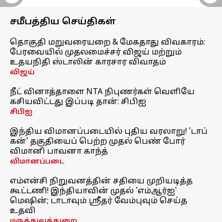
சமீபத்திய செய்திகள்
தொகுதி மறுவரையறை & மேகதாது விவகாரம்:
பேரவையில் முதலமைச்சர் விஜய் மற்றும்
உதயநிதி ஸ்டாலின் காரசார விவாதம்
விஜய்
நீட் வினாத்தாளை NTA நிபுணர்கள் வெளியே
கசியவிட்டது இப்படி தான்: சிபிஐ
சிபிஐ
இந்திய விமானப்படையில் புதிய வரலாறு! 'டாப்
கன்' தகுதியைப் பெற்ற முதல் பெண் போர்
விமானி பாவனா காந்த்
விமானப்படை
எம்என்சி நிறுவனத்தின் சதியை முறியடித்த
கூட்டணி! இந்தியாவின் முதல் 'எம்ஆர்ஐ'
மெஷின்; டாடாவும் ஸ்ரீதர் வேம்புவும் செய்த
உதவி
மருத்துவத்துறை