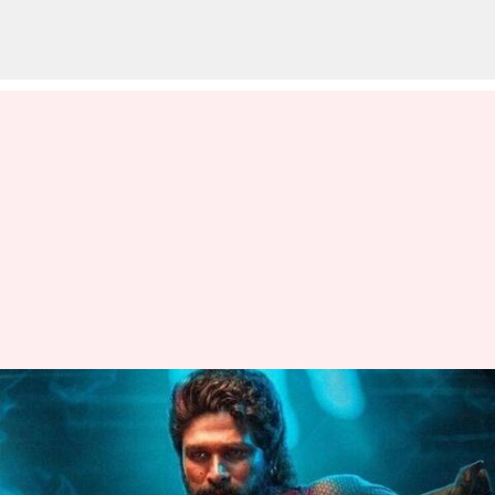
இந்தியாவில்
முன்பதிவிலேயே ₹30
கோடியை அள்ளியது