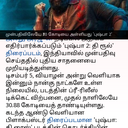
'புஷ்பா 2'
எழுதியவர்
Dec 02, 2024
03:01 pm
Venkatalakshmi V
செய்தி முன்னோட்டம்
முன்பதிவிலேயே ₹30 கோடியை அள்ளியது 'புஷ்பா 2'
அல்லு அர்ஜுன்
நடிப்பில் அதிகம்
எதிர்பார்க்கப்படும் 'புஷ்பா 2: தி ரூல்'
திரைப்படம்
, இந்தியாவில் முன்பதிவு
செய்ததில் புதிய சாதனையை
முறியடித்துள்ளது.
டிசம்பர் 5, வியாழன் அன்று வெளியாக
இன்னும் நான்கு நாட்களே உள்ள
நிலையில், படத்தின் ப்ரீ-ரிலீஸ்
டிக்கெட் விற்பனை, முதல் நாளிலேயே
₹30.88 கோடியைத் தாண்டியுள்ளது.
கடந்த ஆண்டு வெளியான
பிளாக்பஸ்டர்
திரைப்படமான
'புஷ்பா: