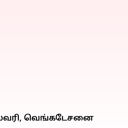
ஈஸ்வரி, வெங்கடேசனை