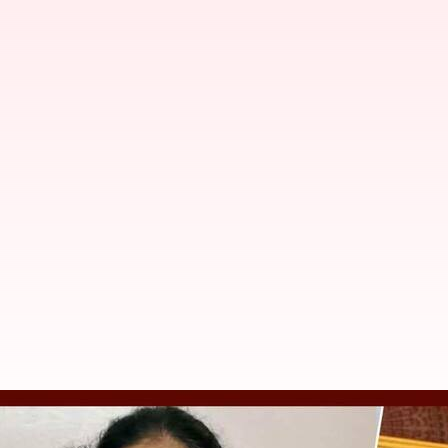
ஐஸ்வர்யா ரஜினிகாந்த் வீ
காவலில் எடுத்து விசாரிக்க 