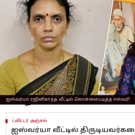
எழுதியவர்
Mar 28, 2023
07:19 pm
Venkatalakshmi V
செய்தி முன்னோட்டம்
ஐஸ்வர்யா
ரஜினிகாந்த் வீட்டில் பல 
எனலாம்.
இந்த வழக்கில் காவல்துறையினர், ஐஸ்வ
ஐஸ்வர்யா வீட்டில் இருந்து நகையை அவர
ஐஸ்வர்யாவின் டிரைவரான வெங்கடேசனுட
ஆனால், ஈஸ்வரி வசம் இருந்த நகைகளை ம
சவரன் நகைகள் திருடப்பட்டது என புகார் 
தற்போது இருவரையும் 2 நாள் காவலில் எ
ஐஸ்வர்யா ரஜினிகாந்த் வீட்டில் கொள்ளையடித்த ஈஸ்வரி
ட்விட்டர் அஞ்சல்
ஐஸ்வர்யா வீட்டில் திருடியவர்க