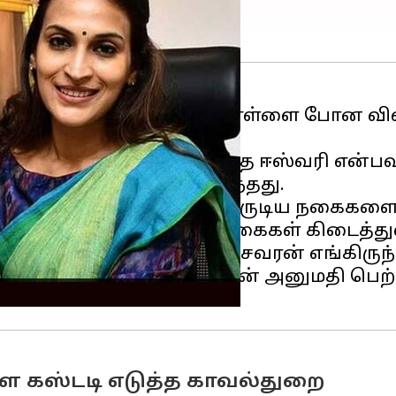
கோடி மதிப்புள்ள நகைகள் கொள்ளை போன 
ர்யா வீட்டில் வேலை செய்த ஈஸ்வரி என்பவ
் திருடியுள்ளது தெரியவந்தது.
ன் இணைந்து அவர், திருடிய நகைகளை வி
ீட்டபோது, 100 சவரன் நகைகள் கிடைத்துள்
தெரிவித்த நேரத்தில், 100 சவரன் எங்கிருந
டுத்து விசாரிக்க கோர்ட்டின் அனுமதி ப
ளை கஸ்டடி எடுத்த காவல்துறை