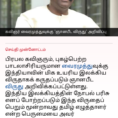
மிக உயரிய இலக்கிய
விருதான ஞானபீட விருது
பெறுகிறார் கவிஞர்
வைரமுத்து
கவிஞர் வைரமுத்துவுக்கு 'ஞானபீட விருது' அறிவிப்பு
எழுதியவர்
Mar 14, 2026
06:51 pm
Sekar Chinnappan
செய்தி முன்னோட்டம்
பிரபல கவிஞரும், புகழ்பெற்ற
பாடலாசிரியருமான
வைரமுத்து
வுக்கு
இந்தியாவின் மிக உயரிய இலக்கிய
விருதாகக் கருதப்படும் ஞானபீட
விருது
அறிவிக்கப்பட்டுள்ளது.
இந்திய இலக்கியத்தின் நோபல் பரிசு
எனப் போற்றப்படும் இந்த விருதைப்
பெறும் மூன்றாவது தமிழ் எழுத்தாளர்
என்ற பெருமையை அவர்