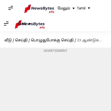
மேலும்
Tamil
Tamil
வீடு
/
செய்தி
/
பொழுதுபோக்கு செய்தி
/
23 ஆண்டுகளுக்குப் பிறகு தமிழுக்குக் கிடைத்த பெருமை; இந்தியாவின் மிக உயரிய இலக்கிய விருதான ஞானபீட விருது பெறுகிறார் கவிஞர் வைரமுத்து
ADVERTISEMENT