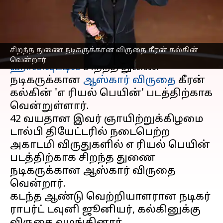
வென்றார்
எழுதியவர்
Mar 03, 2025
06:31 am
Venkatalakshmi V
செய்தி முன்னோட்டம்
சிறந்த துணை நடிகருக்கான விருதை கீரன் கல்கின்
வென்றார்
ஹாலிவுட்டில்
சிறந்த துணை
நடிகருக்கான
ஆஸ்கார் விருதை
கீரன்
கல்கின் 'எ ரியல் பெயின்' படத்திற்காக
வென்றுள்ளார்.
42 வயதான இவர் ஞாயிற்றுக்கிழமை
டால்பி தியேட்டரில் நடைபெற்ற
அகாடமி விருதுகளில் எ ரியல் பெயின்
படத்திற்காக சிறந்த துணை
நடிகருக்கான ஆஸ்கார் விருதை
வென்றார்.
கடந்த ஆண்டு வெற்றியாளரான நடிகர்
ராபர்ட் டவுனி ஜூனியர், கல்கினுக்கு