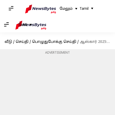
மேலும்
Tamil
Tamil
வீடு
/
செய்தி
/
பொழுதுபோக்கு செய்தி
/
ஆஸ்கார் 2025: சிறந்த துணை நடிகருக்கான விருதை கீரன் கல்கின் வென்றார்
ADVERTISEMENT