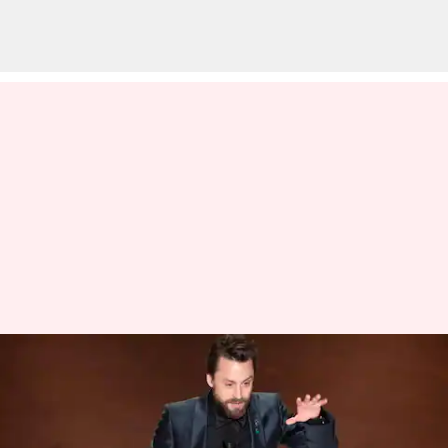
ஆஸ்கார் 2025: சிறந்த
துணை நடிகருக்கான
விருதை கீரன் கல்கின்