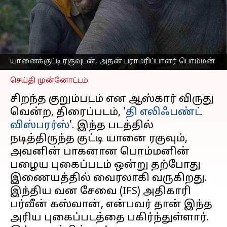
எலிஃபண்ட் விஸ்பரர்ஸ்'
பொம்மனும், குட்டி யானை
ரகுவும்
எழுதியவர்
Mar 30, 2023
11:24 am
Venkatalakshmi V
யானைக்குட்டி ரகுவுடன், அதன் பராமரிப்பாளர் பொம்மன்
செய்தி முன்னோட்டம்
சிறந்த குறும்படம் என ஆஸ்கார் விருது
வென்ற, திரைப்படம், '
தி எலிஃபண்ட்
விஸ்பரர்ஸ்
'. இந்த படத்தில்
நடித்திருந்த குட்டி யானை ரகுவும்,
அவனின் பாகனான பொம்மனின்
பழைய புகைப்படம் ஒன்று தற்போது
இணையத்தில் வைரலாகி வருகிறது.
இந்திய வன சேவை (IFS) அதிகாரி
பர்வீன் கஸ்வான், என்பவர் தான் இந்த
அரிய புகைப்படத்தை பகிர்ந்துள்ளார்.