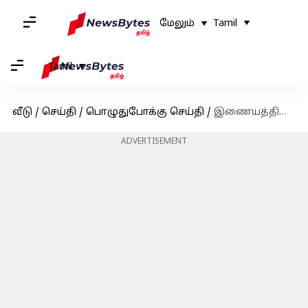
மேலும்
Tamil
Tamil
வீடு
/
செய்தி
/
பொழுதுபோக்கு செய்தி
/
இணையத்தில் வைரலாகும் அரிய புகைப்படம்: 'தி எலிஃபண்ட் விஸ்பரர்ஸ்' பொம்மனும், குட்டி யானை ரகுவும்
ADVERTISEMENT