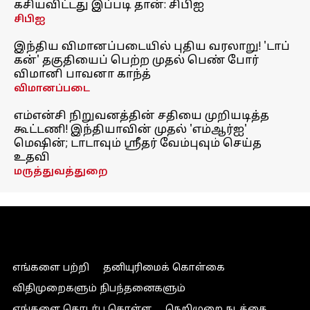
கசியவிட்டது இப்படி தான்: சிபிஐ
சிபிஐ
இந்திய விமானப்படையில் புதிய வரலாறு! 'டாப்
கன்' தகுதியைப் பெற்ற முதல் பெண் போர்
விமானி பாவனா காந்த்
விமானப்படை
எம்என்சி நிறுவனத்தின் சதியை முறியடித்த
கூட்டணி! இந்தியாவின் முதல் 'எம்ஆர்ஐ'
மெஷின்; டாடாவும் ஸ்ரீதர் வேம்புவும் செய்த
உதவி
மருத்துவத்துறை
எங்களை பற்றி
தனியுரிமைக் கொள்கை
விதிமுறைகளும் நிபந்தனைகளும்
எங்களை தொடர்பு கொள்ள
நெறிமுறை நடத்தை