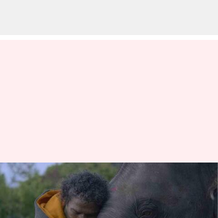
இணையத்தில்
வைரலாகும் அரிய
புகைப்படம்: 'தி