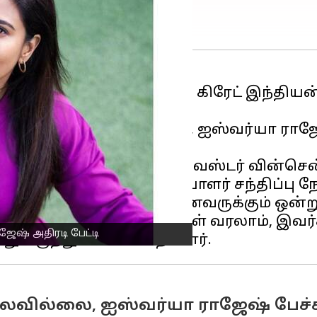
றிபெற்ற படம் தான் 'தி கிரேட் இந்தியன் 
்படுகிறது.
டத்தில் ராகுல் ரவீந்திரன், ஐஸ்வர்யா 
ப்படத்திற்கு ஜெர்ரி சில்வெஸ்டர் வின்ச
' படத்தின் பத்திரிக்கையாளர் சந்திப்பு நேற
்யா ராஜேஷ், 'கடவுள் அனைவருக்கும் ஒன்
 என் கோயிலுக்கு இவர்கள் வரலாம், இவர்கள
ஜேஷ் அதிரடி பேட்டி
ல்லவில்லை, ஐஸ்வர்யா ராஜேஷ் பேச்ச