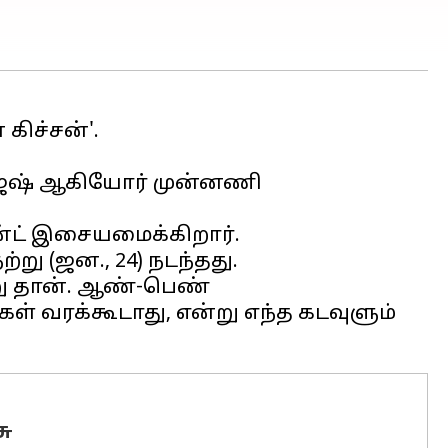
கிச்சன்'.
ராஜேஷ் ஆகியோர் முன்னணி
ென்ட் இசையமைக்கிறார்.
்று (ஜன., 24) நடந்தது.
று தான். ஆண்-பெண்
் வரக்கூடாது, என்று எந்த கடவுளும்
ு