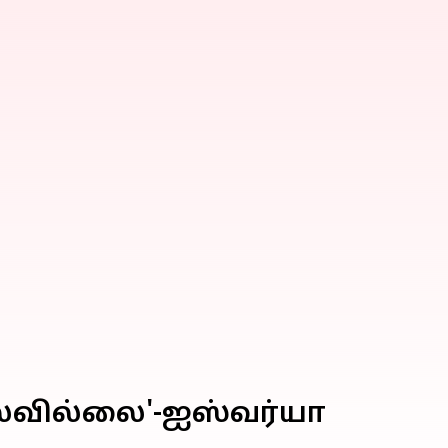
்லவில்லை'-ஐஸ்வர்யா