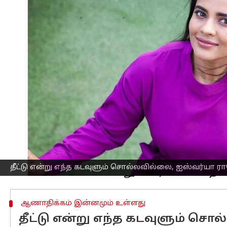
எழுதியவர்
Jan 25, 2023
02:42 pm
Nivetha P
செய்தி முன்னோட்டம்
மலையாளத்தில் வெளியாகி மாபெரும் வெற்
இப்படம் தற்போது தமிழில் ரீமேக் செய்யப
இயக்குனர் ஆர்.கண்ணன் இயக்கும் இப்ப
காதாபாத்திரங்களில் நடிக்கிறார்கள்.
பாலசுப்ரமணியம் ஒளிப்பதிவு செய்யும் இ
இந்நிலையில் 'தி கிரேட் இந்தியன் கிச்சன்
அப்போது பத்திரிக்கையாளரிடம் ஐஸ்வர
வித்தியாசமெல்லாம் கடவுளுக்கு இல்லை.
தீட்டு என்று எந்த கடவுளும் சொல்லவில்லை, ஐஸ்வர்யா ரா
ஆணாதிக்கம் இன்னமும் உள்ளது
தீட்டு என்று எந்த கடவுளும் சொ