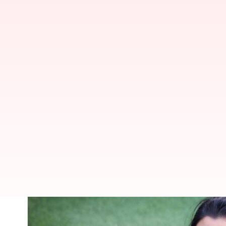
'பொண்ணுங்களுக்குன்னா த
ராஜேஷ் அதிரடி