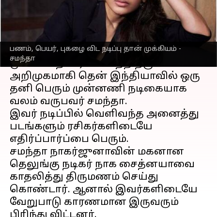
எழுதியவர்
Dec 25, 2022
12:04 am
Saranya Shankar
செய்தி முன்னோட்டம்
பணம், பெயர், புகழை விட நடிப்பு தான் முக்கியம் -
மாஸ்கோவின் காவிரி படத்தின்
சமந்தா
மூலமாக திரை உலகத்திற்கு
அறிமுகமாகி தென் இந்தியாவில் ஒரு
தனி பெரும் முன்னணி நடிகையாக
வலம் வருபவர் சமந்தா.
இவர் நடிப்பில் வெளிவந்த அனைத்து
படங்களும் ரசிகர்களிடையே
எதிர்ப்பார்ப்பை பெரும்.
சமந்தா நாகர்ஜுனாவின் மகனான
தெலுங்கு நடிகர் நாக சைத்னயாவை
காதலித்து திருமணம் செய்து
கொண்டார். ஆனால் இவர்களிடையே
வேறுபாடு காரணமான இருவரும்
பிரிந்து விட்டனர்.