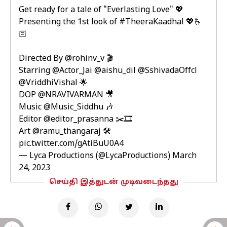
Get ready for a tale of "Everlasting Love" 💖
Presenting the 1st look of
#TheeraKaadhal
💖🫰
🏻
Directed By
@rohinv_v
🎬
Starring
@Actor_Jai
@aishu_dil
@SshivadaOffcl
@VriddhiVishal
🌟
DOP
@NRAVIVARMAN
🎥
Music
@Music_Siddhu
🎶
Editor
@editor_prasanna
✂️🎞️
Art
@ramu_thangaraj
🛠️
pic.twitter.com/gAtiBuU0A4
— Lyca Productions (@LycaProductions)
March
24, 2023
செய்தி இத்துடன் முடிவடைந்தது