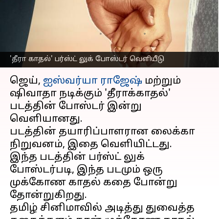
அறிவிப்பால் ரசிகர்கள்
குழப்பம்
எழுதியவர்
Mar 24, 2023
10:50 am
Venkatalakshmi V
'தீரா காதல்' பர்ஸ்ட் லுக் போஸ்டர் வெளியீடு
செய்தி முன்னோட்டம்
ஜெய்,
ஐஸ்வர்யா ராஜேஷ்
மற்றும்
ஷிவாதா நடிக்கும் 'தீராக்காதல்'
படத்தின் போஸ்டர் இன்று
வெளியானது.
படத்தின் தயாரிப்பாளரான லைக்கா
நிறுவனம், இதை வெளியிட்டது.
இந்த படத்தின் பர்ஸ்ட் லுக்
போஸ்டர்படி, இந்த படமும் ஒரு
முக்கோண காதல் கதை போன்று
தோன்றுகிறது.
தமிழ் சினிமாவில் அடித்து துவைத்த