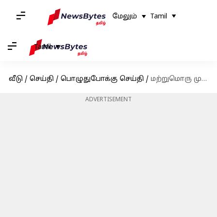
மேலும்
Tamil
Tamil
வீடு
/
செய்தி
/
பொழுதுபோக்கு செய்தி
/
மற்றுமொரு முக்கோண காதல் கதையா? லைக்காவின் புதிய பட அறிவிப்பால் ரசிகர்கள் குழப்பம்
ADVERTISEMENT