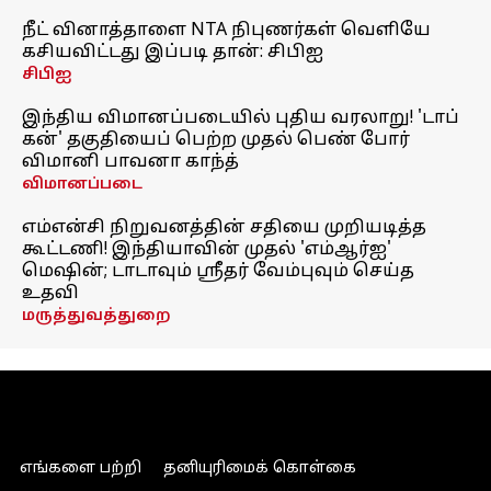
நீட் வினாத்தாளை NTA நிபுணர்கள் வெளியே
கசியவிட்டது இப்படி தான்: சிபிஐ
சிபிஐ
இந்திய விமானப்படையில் புதிய வரலாறு! 'டாப்
கன்' தகுதியைப் பெற்ற முதல் பெண் போர்
விமானி பாவனா காந்த்
விமானப்படை
எம்என்சி நிறுவனத்தின் சதியை முறியடித்த
கூட்டணி! இந்தியாவின் முதல் 'எம்ஆர்ஐ'
மெஷின்; டாடாவும் ஸ்ரீதர் வேம்புவும் செய்த
உதவி
மருத்துவத்துறை
எங்களை பற்றி
தனியுரிமைக் கொள்கை