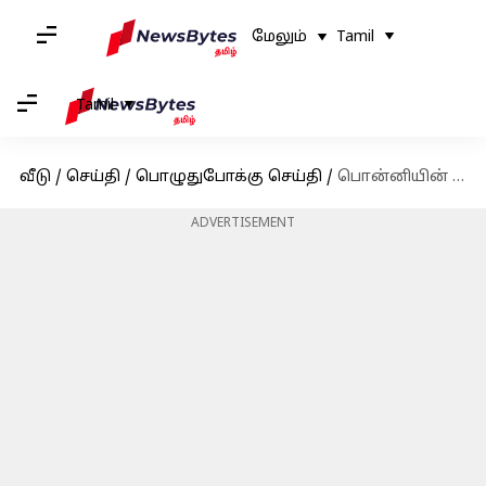
மேலும்
Tamil
Tamil
வீடு
/
செய்தி
/
பொழுதுபோக்கு செய்தி
/
பொன்னியின் செல்வன் அப்டேட், படத்தின் ஸ்பாய்லரான மொமெண்ட்!
ADVERTISEMENT