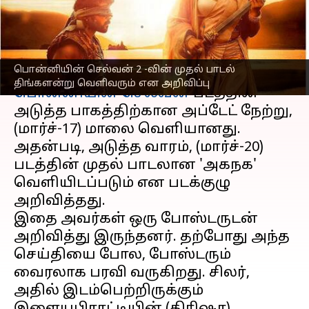
மொமெண்ட்!
எழுதியவர்
Mar 18, 2023
01:55 pm
Venkatalakshmi V
செய்தி முன்னோட்டம்
பொன்னியின் செல்வன் 2 -வின் முதல் பாடல்
திங்களன்று வெளிவரும் என அறிவிப்பு
பொன்னியின் செல்வன்
படத்தின்
அடுத்த பாகத்திற்கான அப்டேட் நேற்று,
(மார்ச்-17) மாலை வெளியானது.
அதன்படி, அடுத்த வாரம், (மார்ச்-20)
படத்தின் முதல் பாடலான 'அகநக'
வெளியிடப்படும் என படக்குழு
அறிவித்தது.
இதை அவர்கள் ஒரு போஸ்டருடன்
அறிவித்து இருந்தனர். தற்போது அந்த
செய்தியை போல, போஸ்டரும்
வைரலாக பரவி வருகிறது. சிலர்,
அதில் இடம்பெற்றிருக்கும்