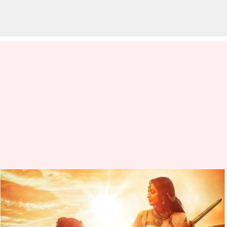
பொன்னியின் செல்வன்
அப்டேட், படத்தின்
ஸ்பாய்லரான