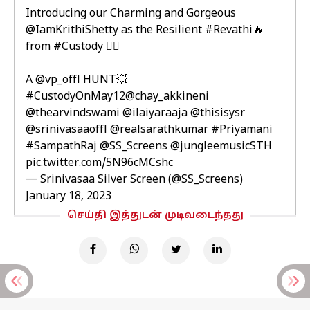
Introducing our Charming and Gorgeous
@IamKrithiShetty
as the Resilient
#Revathi
🔥
from
#Custody
❤️‍🔥
A
@vp_offl
HUNT💥
#CustodyOnMay12
@chay_akkineni
@thearvindswami
@ilaiyaraaja
@thisisysr
@srinivasaaoffl
@realsarathkumar
#Priyamani
#SampathRaj
@SS_Screens
@jungleemusicSTH
pic.twitter.com/5N96cMCshc
— Srinivasaa Silver Screen (@SS_Screens)
January 18, 2023
செய்தி இத்துடன் முடிவடைந்தது