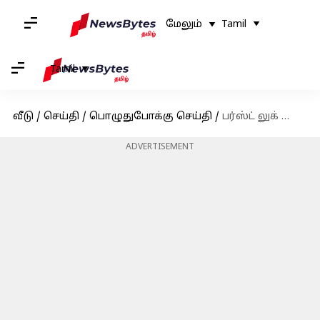
மேலும்
Tamil
Tamil
வீடு
/
செய்தி
/
பொழுதுபோக்கு செய்தி
/
பர்ஸ்ட் லுக் போஸ்டர்: 'கஸ்டடி' படத்தில் கீர்த்தி ஷெட்டியின் கதாபாத்திரத்தை வெளியிட்ட படக்குழு
ADVERTISEMENT