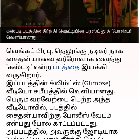
கதாபாத்திரத்தை
வெளியிட்ட படக்குழு
எழுதியவர்
Jan 19, 2023
07:12 pm
Venkatalakshmi V
கஸ்டடி படத்தில் கீர்த்தி ஷெட்டியின் பர்ஸ்ட் லுக் போஸ்டர்
வெளியானது
செய்தி முன்னோட்டம்
வெங்கட் பிரபு, தெலுங்கு நடிகர் நாக
சைதன்யாவை ஹீரோவாக வைத்து
'கஸ்டடி' என்ற
படத்தை
இயக்கி
வருகிறார்.
இப்படத்தின் க்லிம்ப்ஸ் (Glimpse)
வீடியோ சமீபத்தில் வெளியானது.
பெரும் வரவேற்பை பெற்ற அந்த
வீடியோவில், படத்தில்
சைதன்யாவிற்கு போலீஸ் வேடம்
என்பது போல காட்டப்பட்டது.
அப்படத்தில், அவருக்கு ஜோடியாக