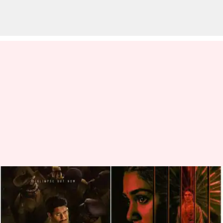
பர்ஸ்ட் லுக் போஸ்டர்:
'கஸ்டடி' படத்தில் கீர்த்தி
ஷெட்டியின்