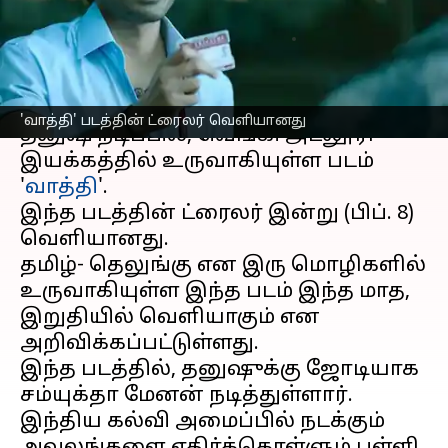
வெளியீடு
எழுதியவர்
Feb 08, 2023
06:32 pm
Venkatalakshmi V
செய்தி முன்னோட்டம்
'வாத்தி' படத்தின் ட்ரைலர் வெளியானது
தனுஷ் நடிப்பில், வெங்கி அட்லூரி
இயக்கத்தில் உருவாகியுள்ள படம்
'
வாத்தி
'.
இந்த படத்தின் ட்ரைலர் இன்று (பிப். 8)
வெளியானது.
தமிழ்- தெலுங்கு என இரு மொழிகளில்
உருவாகியுள்ள இந்த படம் இந்த மாத,
இறுதியில் வெளியாகும் என
அறிவிக்கப்பட்டுள்ளது.
இந்த படத்தில், தனுஷுக்கு ஜோடியாக
சம்யுக்தா மேனன் நடித்துள்ளார்.
இந்திய கல்வி அமைப்பில் நடக்கும்