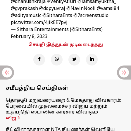
@dhanushkraja
#VenkyAtluri
@iamsamyuktha_
@gvprakash
@dopyuvraj
@NavinNooli
@vamsi84
@adityamusic
@SitharaEnts
@7screenstudio
pic.twitter.com/4jikEE7pvj
— Sithara Entertainments (@SitharaEnts)
February 8, 2023
செய்தி இத்துடன் முடிவடைந்தது
சமீபத்திய செய்திகள்
தொகுதி மறுவரையறை & மேகதாது விவகாரம்:
பேரவையில் முதலமைச்சர் விஜய் மற்றும்
உதயநிதி ஸ்டாலின் காரசார விவாதம்
விஜய்
நீட் வினாத்தாளை NTA நிபுணர்கள் வெளியே