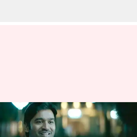
தனுஷ் நடிப்பில்
உருவாகியுள்ள 'வாத்தி'
படத்தின் ட்ரைலர்