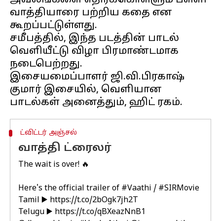
அவலங்களை எதிர்க்கொள்ளும் பள்ளி
வாத்தியாரை பற்றிய கதை என
கூறப்பட்டுள்ளது.
சமீபத்தில், இந்த படத்தின் பாடல்
வெளியீட்டு விழா பிரமாண்டமாக
நடைபெற்றது.
இசையமைப்பாளர் ஜி.வி.பிரகாஷ்
குமார் இசையில், வெளியான
ட்விட்டர் அஞ்சல்
வாத்தி ட்ரைலர்
The wait is over! 🔥
Here's the official trailer of
#Vaathi
/
#SIRMovie
Tamil ▶️
https://t.co/2bOgk7jh2T
Telugu ▶️
https://t.co/qBXeazNnB1