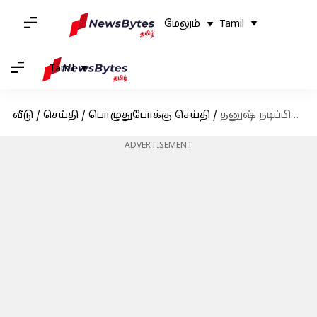
மேலும்
Tamil
Tamil
வீடு
/
செய்தி
/
பொழுதுபோக்கு செய்தி
/
தனுஷ் நடிப்பில் உருவாகியுள்ள 'வாத்தி' படத்தின் ட்ரைலர் வெளியீடு
ADVERTISEMENT