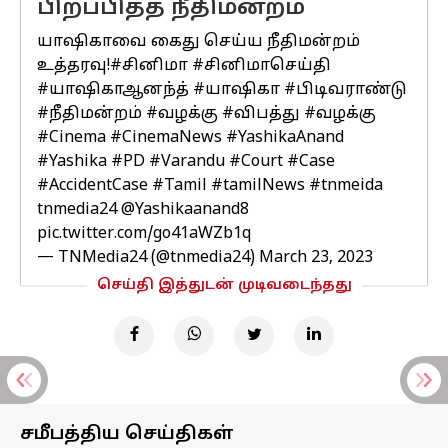
பிறப்பித்த நீதிமன்றம்
யாஷிகாவை கைது செய்ய நீதிமன்றம்
உத்தரவு!
#சினிமா
#சினிமாசெய்தி
#யாஷிகாஆனந்த்
#யாஷிகா
#பிடிவராண்டு
#நீதிமன்றம்
#வழக்கு
#விபத்து
#வழக்கு
#Cinema
#CinemaNews
#YashikaAnand
#Yashika
#PD
#Varandu
#Court
#Case
#AccidentCase
#Tamil
#tamilNews
#tnmeida
tnmedia24
@Yashikaanand8
pic.twitter.com/go41aWZb1q
— TNMedia24 (@tnmedia24)
March 23, 2023
செய்தி இத்துடன் முடிவடைந்தது
சமீபத்திய செய்திகள்