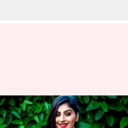
யாஷிகாவிற்கு பிடி
வாரண்ட் விதித்த
செங்கல்பட்டு நீதிமன்றம்;