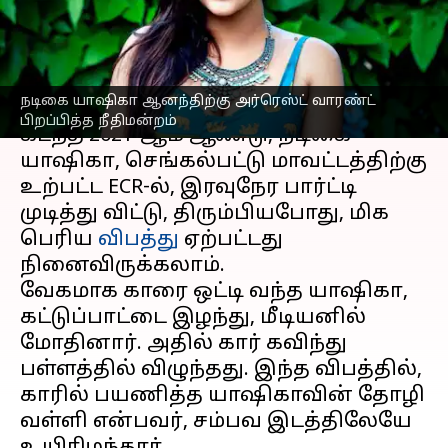
ரசிகர்கள் அதிர்ச்சி
எழுதியவர்
Mar 23, 2023
06:36 pm
Venkatalakshmi V
செய்தி முன்னோட்டம்
நடிகை யாஷிகா ஆனந்திற்கு அர்ரெஸ்ட் வாரண்ட்
பிறப்பித்த நீதிமன்றம்
கடந்த 2021-ஆம் ஆண்டு, நடிகை
யாஷிகா, செங்கல்பட்டு மாவட்டத்திற்கு
உற்பட்ட ECR-ல், இரவுநேர பார்ட்டி
முடித்து விட்டு, திரும்பியபோது, மிக
பெரிய
விபத்து
ஏற்பட்டது
நினைவிருக்கலாம்.
வேகமாக காரை ஒட்டி வந்த யாஷிகா,
கட்டுப்பாட்டை இழந்து, மீடியனில்
மோதினார். அதில் கார் கவிந்து
பள்ளத்தில் விழுந்தது. இந்த விபத்தில்,
காரில் பயணித்த யாஷிகாவின் தோழி
வள்ளி என்பவர், சம்பவ இடத்திலேயே