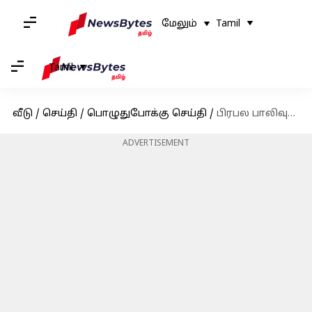
மேலும்
Tamil
Tamil
வீடு
/
செய்தி
/
பொழுதுபோக்கு செய்தி
/
பிரபல பாலிவுட் நடிகர் கோவிந்தா தற்செயலாக ரிவால்வரால் முழங்காலில் சுட்டுக்கொண்டதாக தகவல்
ADVERTISEMENT