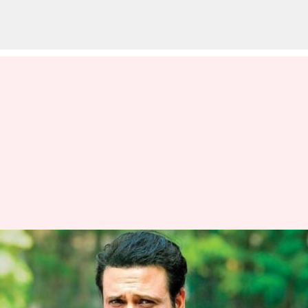
பிரபல பாலிவுட் நடிகர்
கோவிந்தா தற்செயலாக
ரிவால்வரால் முழங்காலில்