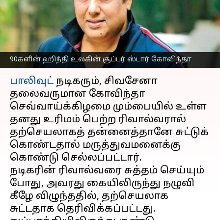
சுட்டுக்கொண்டதாக
தகவல்
எழுதியவர்
Oct 01, 2024
10:45 am
Venkatalakshmi V
90களின் ஹிந்தி உலகின் சூப்பர் ஸ்டார் கோவிந்தா
செய்தி முன்னோட்டம்
பாலிவுட்
நடிகரும், சிவசேனா
தலைவருமான கோவிந்தா
செவ்வாய்க்கிழமை மும்பையில் உள்ள
தனது உரிமம் பெற்ற ரிவால்வரால்
தற்செயலாகத் தன்னைத்தானே சுட்டுக்
கொண்டதால் மருத்துவமனைக்கு
கொண்டு செல்லப்பட்டார்.
நடிகரின் ரிவால்வரை சுத்தம் செய்யும்
போது, அவரது கையிலிருந்து நழுவி
கீழே விழுந்ததில், தற்செயலாக
சுட்டதாக தெரிவிக்கப்பட்டது.