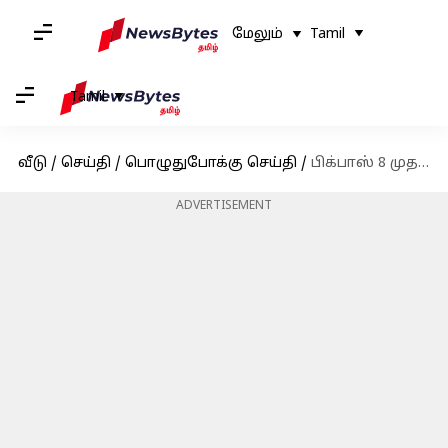
மேலும்
Tamil
Tamil
வீடு
/
செய்தி
/
பொழுதுபோக்கு செய்தி
/
பிக்பாஸ் 8 முதல் வார எவிக்சனில் வெளியேறியது இவர்தான்; புரோமோவுக்கு முன்பே கசிந்ததா தகவல்?
ADVERTISEMENT