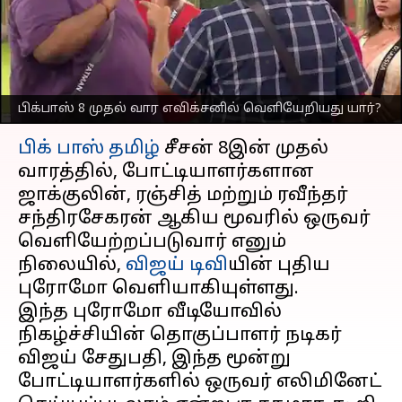
இவர்தான்; புரோமோவுக்கு
முன்பே கசிந்ததா தகவல்?
எழுதியவர்
Oct 13, 2024
04:35 pm
Sekar Chinnappan
பிக்பாஸ் 8 முதல் வார எவிக்சனில் வெளியேறியது யார்?
செய்தி முன்னோட்டம்
பிக் பாஸ் தமிழ்
சீசன் 8இன் முதல்
வாரத்தில், போட்டியாளர்களான
ஜாக்குலின், ரஞ்சித் மற்றும் ரவீந்தர்
சந்திரசேகரன் ஆகிய மூவரில் ஒருவர்
வெளியேற்றப்படுவார் எனும்
நிலையில்,
விஜய் டிவி
யின் புதிய
புரோமோ வெளியாகியுள்ளது.
இந்த புரோமோ வீடியோவில்
நிகழ்ச்சியின் தொகுப்பாளர் நடிகர்
விஜய் சேதுபதி, இந்த மூன்று
போட்டியாளர்களில் ஒருவர் எலிமினேட்