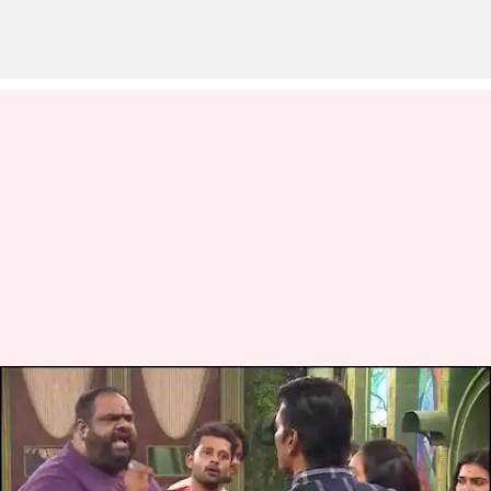
பிக்பாஸ் 8 முதல் வார
எவிக்சனில்
வெளியேறியது