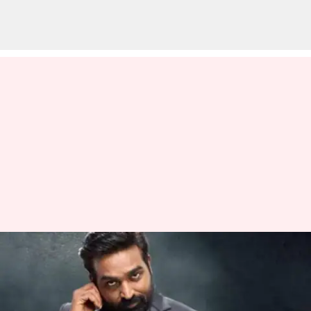
பிக் பாஸ் தமிழ் சீசன் 8:
இந்த வாரம்
இரண்டவாதாக