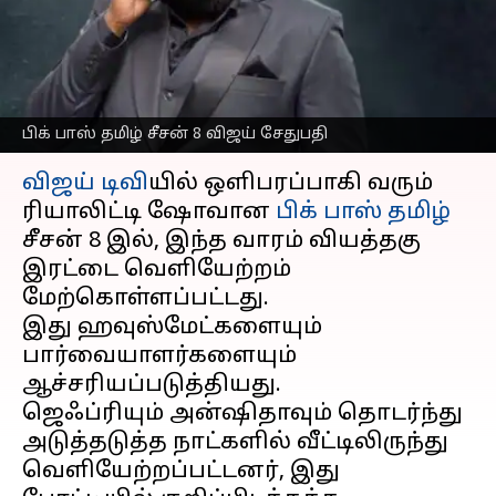
வெளியேறிய
போட்டியாளர் இவர்தான்
எழுதியவர்
Dec 29, 2024
01:01 pm
Sekar Chinnappan
பிக் பாஸ் தமிழ் சீசன் 8 விஜய் சேதுபதி
செய்தி முன்னோட்டம்
விஜய் டிவி
யில் ஒளிபரப்பாகி வரும்
ரியாலிட்டி ஷோவான
பிக் பாஸ் தமிழ்
சீசன் 8 இல், இந்த வாரம் வியத்தகு
இரட்டை வெளியேற்றம்
மேற்கொள்ளப்பட்டது.
இது ஹவுஸ்மேட்களையும்
பார்வையாளர்களையும்
ஆச்சரியப்படுத்தியது.
ஜெஃப்ரியும் அன்ஷிதாவும் தொடர்ந்து
அடுத்தடுத்த நாட்களில் வீட்டிலிருந்து
வெளியேற்றப்பட்டனர், இது