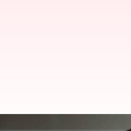
"நானும் ஒரு அரியவகை நோய
அதிர்ச்சி தகவல்