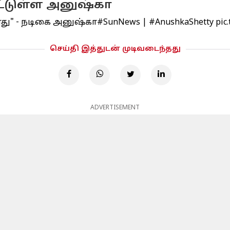
்டுள்ள அனுஷ்கா
்ளது" - நடிகை அனுஷ்கா
#SunNews
|
#AnushkaShetty
pic
செய்தி இத்துடன் முடிவடைந்தது
ADVERTISEMENT