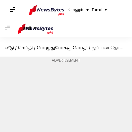
மேலும்
Tamil
Tamil
வீடு
/
செய்தி
/
பொழுதுபோக்கு செய்தி
/
ஜப்பான் தோல்வி எதிரொலி: அதிக திரையரங்குகளை கைப்பற்றும் ஜிகர்தண்டா டபுள்X
ADVERTISEMENT