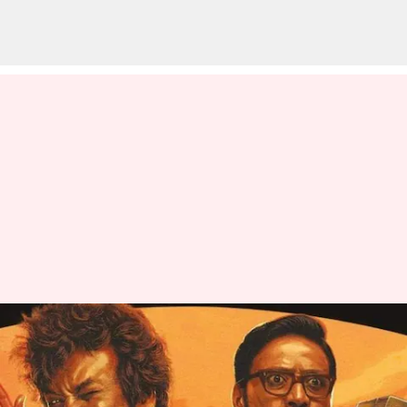
ஜப்பான் தோல்வி
எதிரொலி: அதிக
திரையரங்குகளை