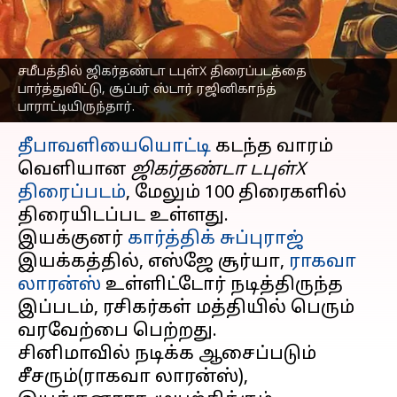
கைப்பற்றும் ஜிகர்தண்டா
டபுள்X
எழுதியவர்
Nov 16, 2023
06:14 pm
Srinath r
சமீபத்தில் ஜிகர்தண்டா டபுள்X திரைப்படத்தை
பார்த்துவிட்டு, சூப்பர் ஸ்டார் ரஜினிகாந்த்
பாராட்டியிருந்தார்.
செய்தி முன்னோட்டம்
தீபாவளியையொட்டி
கடந்த வாரம்
வெளியான
ஜிகர்தண்டா டபுள்X
திரைப்படம்
, மேலும் 100 திரைகளில்
திரையிடப்பட உள்ளது.
இயக்குனர்
கார்த்திக் சுப்புராஜ்
இயக்கத்தில், எஸ்ஜே சூர்யா,
ராகவா
லாரன்ஸ்
உள்ளிட்டோர் நடித்திருந்த
இப்படம், ரசிகர்கள் மத்தியில் பெரும்
வரவேற்பை பெற்றது.
சினிமாவில் நடிக்க ஆசைப்படும்
சீசரும்(ராகவா லாரன்ஸ்),