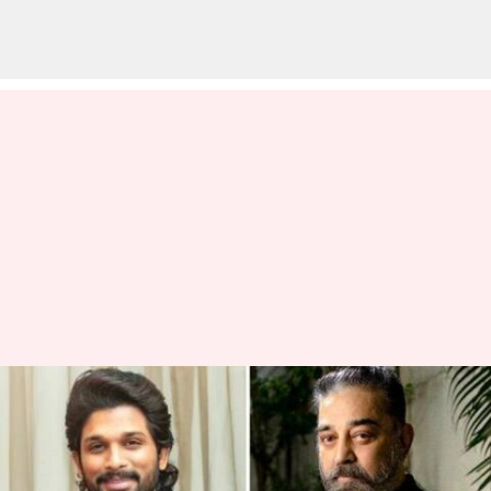
அல்லு அர்ஜுனுக்கு
தாத்தாவாக
கமல்ஹாசனா?