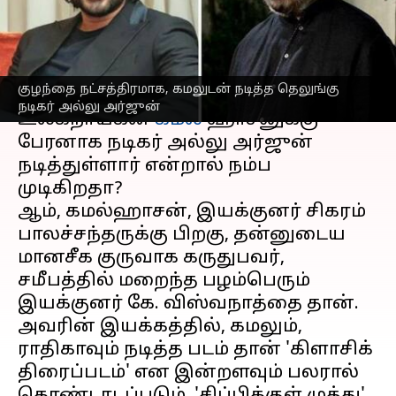
வைரலாகும் புகைப்படம்
எழுதியவர்
Mar 17, 2023
11:41 am
Venkatalakshmi V
செய்தி முன்னோட்டம்
குழந்தை நட்சத்திரமாக, கமலுடன் நடித்த தெலுங்கு
நடிகர் அல்லு அர்ஜுன்
உலகநாயகன்
கமல்
ஹாசனுக்கு
பேரனாக நடிகர் அல்லு அர்ஜுன்
நடித்துள்ளார் என்றால் நம்ப
முடிகிறதா?
ஆம், கமல்ஹாசன், இயக்குனர் சிகரம்
பாலச்சந்தருக்கு பிறகு, தன்னுடைய
மானசீக குருவாக கருதுபவர்,
சமீபத்தில் மறைந்த பழம்பெரும்
இயக்குனர் கே. விஸ்வநாத்தை தான்.
அவரின் இயக்கத்தில், கமலும்,
ராதிகாவும் நடித்த படம் தான் 'கிளாசிக்
திரைப்படம்' என இன்றளவும் பலரால்