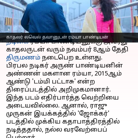
திருமண விவரங்கள்
எழுதியவர்
Oct 28, 2024
05:45 pm
Venkatalakshmi V
செய்தி முன்னோட்டம்
காதலர் லவெல் தவானுடன் ரம்யா பாண்டியன்
நடிகை
ரம்யா பாண்டியனுக்கு அவரது
காதலருடன் வரும் நவம்பர் 8ஆம் தேதி
திருமணம்
நடைபெற உள்ளது.
பிரபல நடிகர் அருண் பாண்டியனின்
அண்ணன் மகளான ரம்யா, 2015ஆம்
ஆண்டு 'டம்மி பட்டாசு' என்ற
திரைப்படத்தில் அறிமுகமானார்.
இந்த படம் எதிர்பார்த்த வெற்றியை
அடையவில்லை. ஆனால், ராஜு
முருகன் இயக்கத்தில் 'ஜோக்கர்'
படத்தில் முக்கிய கதாபாத்திரத்தில்
நடித்ததால், நல்ல வரவேற்பைப்