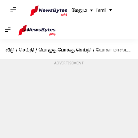
மேலும்
Tamil
Tamil
வீடு
/
செய்தி
/
பொழுதுபோக்கு செய்தி
/
யோகா மாஸ்டரை கரம் பிடிக்கும் நடிகை ரம்யா பாண்டியன்; வெளியான திருமண விவரங்கள்
ADVERTISEMENT