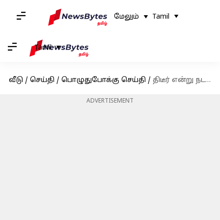
மேலும்
Tamil
Tamil
வீடு
/
செய்தி
/
பொழுதுபோக்கு செய்தி
/
திடீர் என்று நடந்த விஜய்-விஷால் சந்திப்பு; பின்னணி என்ன?
ADVERTISEMENT