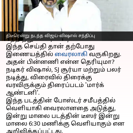
எழுதியவர்
Apr 27, 2023
03:28 pm
Venkatalakshmi V
செய்தி முன்னோட்டம்
நடிகர் விஜய்யை
நேரில்
திடீரென்று நடந்த விஜய்-விஷால் சந்திப்பு
சந்தித்துள்ளார் விஷால்!
இந்த செய்தி தான் தற்போது
இணையத்தில்
வைரலாகி
வருகிறது.
அதன் பின்னணி என்ன தெரியுமா?
நடிகர் விஷால், SJ சூர்யா மற்றும் பலர்
நடித்து, விரைவில் திரைக்கு
வரவிருக்கும் திரைப்படம் 'மார்க்
ஆண்டனி'.
இந்த படத்தின் போஸ்டர் சமீபத்தில்
வெளியாகி வைரலானதை அடுத்து,
இன்று மாலை படத்தின் டீஸர் இன்று
மாலை 6:30 மணிக்கு வெளியாகும் என
அறிவிக்கப்பட்டது.