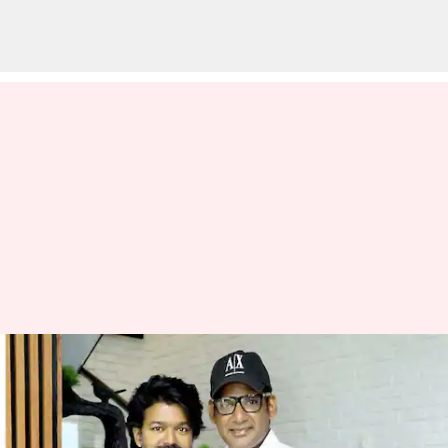
திடீர் என்று நடந்த விஜய்-
விஷால் சந்திப்பு;
பின்னணி என்ன?