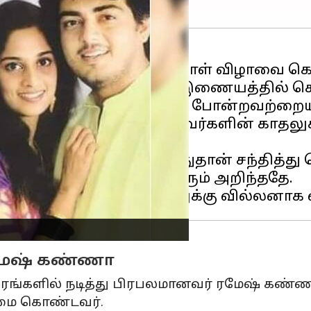
வர்களது 23வது திருமணநாள் விழாவை கொண
்கள், இதை ஒரு விழாபோல இணையத்தில் கொ
ுமண நாள் புகைப்படங்கள் போன்றவற்றையும்
ன் ஆரம்ப நாட்களில், இவர்களின் காதலுக்
'அமர்க்களம்' படத்தின் போதுதான் சந்தித்த
ட்டனர் என்பதும் அனைவரும் அறிந்ததே.
ரமேஷ் கண்ணா
ங்களில் நடித்து பிரபலமானவர் ரமேஷ் கண்ணா. 
றமை கொண்டவர்.