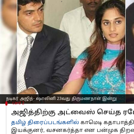
எழுதியவர்
Apr 24, 2023
12:53 pm
Venkatalakshmi V
செய்தி முன்னோட்டம்
நடிகர் அஜித்
- நடிகை ஷாலினி இன்று அ
அவர்களை விட, 'தல'அஜித்தின் ரசிகர
தம்பதிகளின் அரிய புகைப்படங்கள், திர
இந்த வேளையில், இந்த காதல் தம்பதிகளி
தெரியுமா?
நடிகர் அஜித்தும் - நடிகை ஷாலினியும் 
ஷூட்டிங் போதே இருவரும் காதல் வயப்ப
நடிகர் அஜித்- ஷாலினி 23வது திருமணநாள் இன்று
card 2
அஜித்திற்கு அட்வைஸ் செய்த 
தமிழ் திரைப்படங்களில்
காமெடி கதாபாத்திர
இயக்குனர், வசனகர்த்தா என பன்முக தி