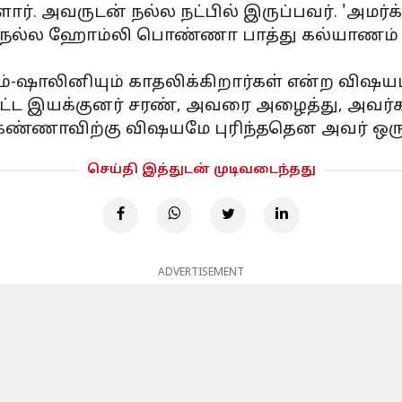
ார். அவருடன் நல்ல நட்பில் இருப்பவர். 'அமர்க
்கு. நல்ல ஹோம்லி பொண்ணா பாத்து கல்யாணம
்-ஷாலினியும் காதலிக்கிறார்கள் என்ற விஷயம
்ட இயக்குனர் சரண், அவரை அழைத்து, அவர்கள
்ணாவிற்கு விஷயமே புரிந்ததென அவர் ஒரு பேட
செய்தி இத்துடன் முடிவடைந்தது
ADVERTISEMENT