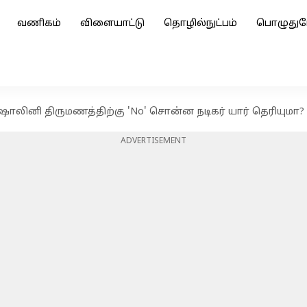
வணிகம்
விளையாட்டு
தொழில்நுட்பம்
பொழுதுப
-ஷாலினி திருமணத்திற்கு 'No' சொன்ன நடிகர் யார் தெரியுமா?
ADVERTISEMENT