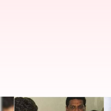
நடிகர் அஜித்-ஷாலினி திரு