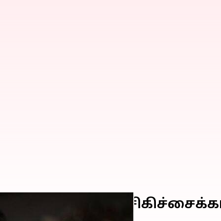
் ஆண்டனி; அறுவை சிகிச்சை