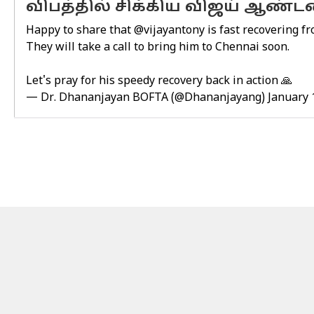
விபத்தில் சிக்கிய விஜய் ஆண்ட
Happy to share that
@vijayantony
is fast recovering fr
They will take a call to bring him to Chennai soon.
Let's pray for his speedy recovery back in action 🙏
— Dr. Dhananjayan BOFTA (@Dhananjayang)
January 