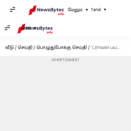
மேலும்
Tamil
Tamil
வீடு
/
செய்தி
/
பொழுதுபோக்கு செய்தி
/
'ட்ராவல்! பயணங்கள் உங்களை இன்னும் சிறந்த மனிதராக மாற்றும்': பயணத்தின் அவசியம் பற்றி பேசும் 'தல' அஜித்
ADVERTISEMENT