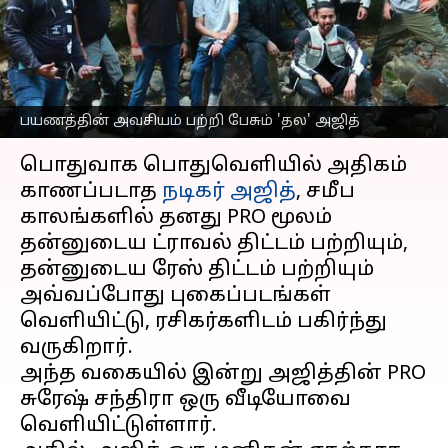
பயணத்தின் அவசியம்
பற்றி பேசும் 'தல' அஜித்
எழுதியவர்
Oct 05, 2024
04:31 pm
Venkatalakshmi V
பயணத்தின் அவசியம் பற்றி பேசும் 'தல' அஜித்
செய்தி முன்னோட்டம்
பொதுவாக பொதுவெளியில் அதிகம்
காணப்படாத
நடிகர் அஜித்
, சமீப
காலங்களில் தனது PRO மூலம்
தன்னுடைய ட்ராவல் திட்டம் பற்றியும்,
தன்னுடைய ரேஸ் திட்டம் பற்றியும்
அவ்வப்போது புகைப்படங்கள்
வெளியிட்டு, ரசிகர்களிடம் பகிர்ந்து
வருகிறார்.
அந்த வகையில் இன்று அஜித்தின் PRO
சுரேஷ் சந்திரா ஒரு வீடியோவை
வெளியிட்டுள்ளார்.