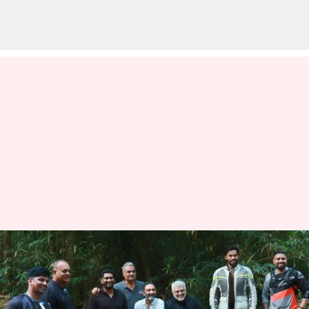
'ட்ராவல்! பயணங்கள்
உங்களை இன்னும் சிறந்த
மனிதராக மாற்றும்':