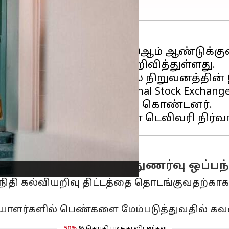
யோக தளமான
ஸ்விக்கி
, 2030ஆம் ஆண்டுக்க
து லட்சியத் திட்டத்தை அறிவித்துள்ளது.
்து கொண்ட ஒரு நிகழ்வில் நிறுவனத்தின் 
 மற்றும் CEO of National Stock Exchange 
ருதா ஃபட்னாவிஸ் கலந்து கொண்டனர்.
NSE உடன் Swiggy புரிந்துணர்வு ஒப்ப
 நிதி கல்வியறிவு திட்டத்தை தொடங்குவதற்காக N
யாளர்களில் பெண்களை மேம்படுத்துவதில் கவன