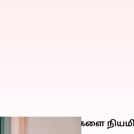
 டெலிவரி பார்ட்னர்களை நியம