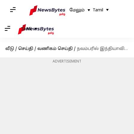
மேலும்
Tamil
Tamil
வீடு
/
செய்தி
/
வணிகம் செய்தி
/
நவம்பரில் இந்தியாவின் பணவீக்கம் 5.48 சதவீதமாகக் குறைவு; தேசிய புள்ளியியல் அலுவலகம் தகவல்
ADVERTISEMENT