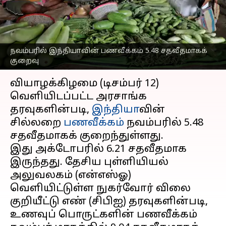
தேசிய புள்ளியியல்
அலுவலகம் தகவல்
எழுதியவர்
Dec 12, 2024
05:23 pm
Sekar Chinnappan
நவம்பரில் இந்தியாவின் பணவீக்கம் 5.48 சதவீதமாகக்
குறைவு
செய்தி முன்னோட்டம்
வியாழக்கிழமை (டிசம்பர் 12)
வெளியிடப்பட்ட அரசாங்க
தரவுகளின்படி,
இந்தியா
வின்
சில்லறை
பணவீக்கம்
நவம்பரில் 5.48
சதவீதமாகக் குறைந்துள்ளது.
இது அக்டோபரில் 6.21 சதவீதமாக
இருந்தது. தேசிய புள்ளியியல்
அலுவலகம் (என்எஸ்ஓ)
வெளியிட்டுள்ள நுகர்வோர் விலை
குறியீட்டு எண் (சிபிஐ) தரவுகளின்படி,
உணவுப் பொருட்களின் பணவீக்கம்