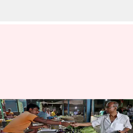
நவம்பரில் இந்தியாவின்
பணவீக்கம் 5.48
சதவீதமாகக் குறைவு;