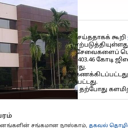
் நிறுவனம் வரி ஏய்ப்பு செய்ததாகக் கூறி
்களிடையே அதிர்ச்சியை ஏற்படுத்தியுள்ளது
ு கிளைகளில் இருந்து சேவைகளைப் பெறுவ
மதி செய்ததற்கும் ரூ.32,403.46 கோடி ஜிஎ
ில் தெரிவிக்கப்பட்டுள்ளது.
2 வரையிலான காலத்திற்கு கணக்கிடப்பட்டத
நோட்டீஸ் திரும்ப பெறப்பட்டது.
ரம்
வனங்களின் சங்கமான நாஸ்காம்,
தகவல் தொழில