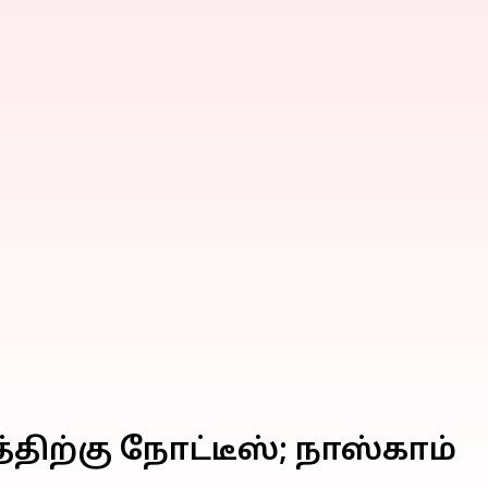
ிற்கு நோட்டீஸ்; நாஸ்காம்