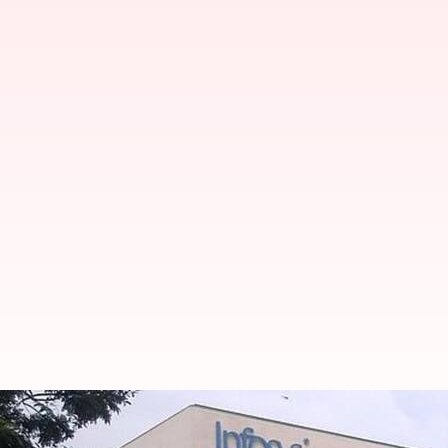
ஜிஎஸ்டி மோசடியில் ஈடுபட்
கண்டனம்