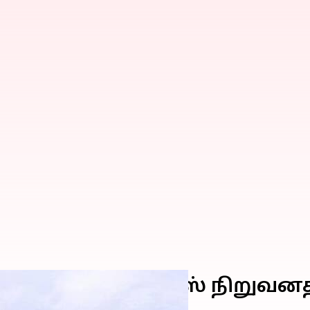
டதாக இன்ஃபோசிஸ் நிறுவனத்த