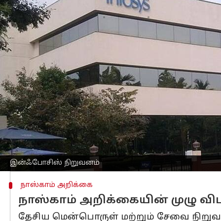
எழுதியவர்
Aug 02, 2024
05:14 pm
Sekar Chinnappan
செய்தி முன்னோட்டம்
ஐடி நிறுவனமான
இன்ஃபோசிஸ்
லிமிடெட
நோட்டீஸ் அனுப்பப்பட்டது ஐடி நிறுவனங
இன்ஃபோசிஸ் நிறுவனம் தனது வெளிநாட்ட
மெக்கானிசத்தின் கீழ் சேவைகளை இறக்கு
இன்ஃபோசிஸுக்கு அனுப்பப்பட்ட நோட்டீஸ
இந்த வரி ஜூலை 2017 முதல் மார்ச் 202
ஏற்படுத்திய நிலையில், உடனடியாக அந்த 
இன்ஃபோசிஸ் நிறுவனம்
நாஸ்காம் அறிக்கை
நாஸ்காம் அறிக்கையின் முழு விப
தேசிய மென்பொருள் மற்றும் சேவை நிறு