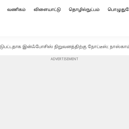
வணிகம்
விளையாட்டு
தொழில்நுட்பம்
பொழுதுப
ஈடுபட்டதாக இன்ஃபோசிஸ் நிறுவனத்திற்கு நோட்டீஸ்; நாஸ்கா
ADVERTISEMENT