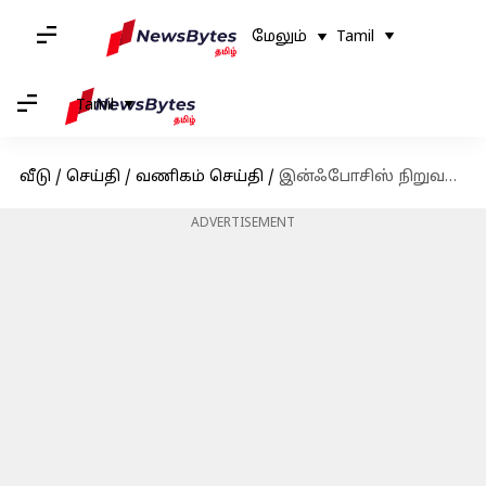
மேலும்
Tamil
Tamil
வீடு
/
செய்தி
/
வணிகம் செய்தி
/
இன்ஃபோசிஸ் நிறுவனம் இதுவரை இல்லாத அளவுக்கு மிகப்பெரிய ஷேர் பைபேக் திட்டத்தை அறிவித்துள்ளது
ADVERTISEMENT