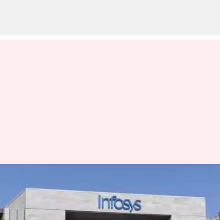
இன்ஃபோசிஸ் நிறுவனம்
இதுவரை இல்லாத
அளவுக்கு மிகப்பெரிய