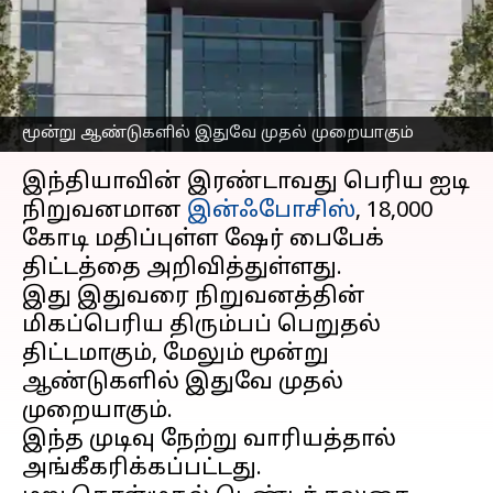
ஷேர் பைபேக் திட்டத்தை
அறிவித்துள்ளது
எழுதியவர்
Sep 12, 2025
02:11 pm
Venkatalakshmi V
மூன்று ஆண்டுகளில் இதுவே முதல் முறையாகும்
செய்தி முன்னோட்டம்
இந்தியாவின் இரண்டாவது பெரிய ஐடி
நிறுவனமான
இன்ஃபோசிஸ்
, ₹18,000
கோடி மதிப்புள்ள ஷேர் பைபேக்
திட்டத்தை அறிவித்துள்ளது.
இது இதுவரை நிறுவனத்தின்
மிகப்பெரிய திரும்பப் பெறுதல்
திட்டமாகும், மேலும் மூன்று
ஆண்டுகளில் இதுவே முதல்
முறையாகும்.
இந்த முடிவு நேற்று வாரியத்தால்
அங்கீகரிக்கப்பட்டது.