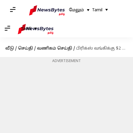
மேலும்
Tamil
Tamil
வீடு
/
செய்தி
/
வணிகம் செய்தி
/
பிரிக்ஸ் வங்கிக்கு $2 பில்லியன் டாலர் பங்களிப்பு; 20 திட்டங்களுக்கு நிதியுதவி வழங்கியுள்ளதாக மத்திய அரசு தகவல்
ADVERTISEMENT