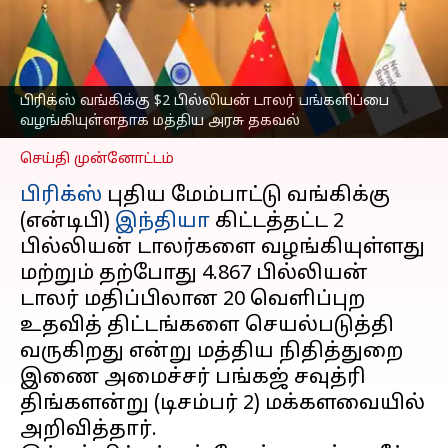
திட்டங்களுக்கு நிதியுதவி
வழங்கியுள்ளதாக மத்திய
அரசு தகவல்
எழுதியவர்
Dec 02, 2024
05:45 pm
பிரிக்ஸ் வங்கிக்கு $2 பில்லியன் டாலர் பங்களிப்பை
Sekar Chinnappan
வழங்கியுள்ளதாக மத்திய அரசு தகவல்
செய்தி முன்னோட்டம்
பிரிக்ஸ்
புதிய மேம்பாட்டு வங்கிக்கு
(என்டிபி)
இந்தியா
கிட்டத்தட்ட 2
பில்லியன் டாலர்களை வழங்கியுள்ளது
மற்றும் தற்போது 4.867 பில்லியன்
டாலர் மதிப்பிலான 20 வெளிப்புற
உதவித் திட்டங்களை செயல்படுத்தி
வருகிறது என்று மத்திய நிதித்துறை
இணை அமைச்சர் பங்கஜ் சவுத்ரி
திங்களன்று (டிசம்பர் 2) மக்களவையில்
அறிவித்தார்.