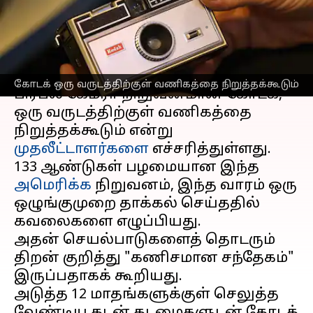
கேமரா நிறுவனம்?
எழுதியவர்
Aug 13, 2025
02:42 pm
Venkatalakshmi V
செய்தி முன்னோட்டம்
கோடக் ஒரு வருடத்திற்குள் வணிகத்தை நிறுத்தக்கூடும்
பிரபல கேமரா நிறுவனமான கோடக்,
ஒரு வருடத்திற்குள் வணிகத்தை
நிறுத்தக்கூடும் என்று
முதலீட்டாளர்களை
எச்சரித்துள்ளது.
133 ஆண்டுகள் பழமையான இந்த
அமெரிக்க
நிறுவனம், இந்த வாரம் ஒரு
ஒழுங்குமுறை தாக்கல் செய்ததில்
கவலைகளை எழுப்பியது.
அதன் செயல்பாடுகளைத் தொடரும்
திறன் குறித்து "கணிசமான சந்தேகம்"
இருப்பதாகக் கூறியது.
அடுத்த 12 மாதங்களுக்குள் செலுத்த