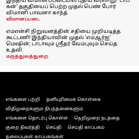
இந்திய விமானப்படையில் புதிய வரலாறு! 'டாப்
கன்' தகுதியைப் பெற்ற முதல் பெண் போர்
விமானி பாவனா காந்த்
விமானப்படை
எம்என்சி நிறுவனத்தின் சதியை முறியடித்த
கூட்டணி! இந்தியாவின் முதல் 'எம்ஆர்ஐ'
மெஷின்; டாடாவும் ஸ்ரீதர் வேம்புவும் செய்த
உதவி
மருத்துவத்துறை
எங்களை பற்றி
தனியுரிமைக் கொள்கை
விதிமுறைகளும் நிபந்தனைகளும்
எங்களை தொடர்பு கொள்ள
நெறிமுறை நடத்தை
குறை நிவர்த்தி
செய்தி
செய்தி காப்பகம்
தலைப்புகள் காப்பகங்கள்