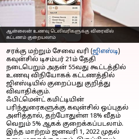
விரைவில் கட்டணம்
குறையலாம்
எழுதியவர்
Dec 18, 2024
09:08 am
Venkatalakshmi V
ஆன்லைன் உணவு டெலிவரிகளுக்கு விரைவில்
கட்டணம் குறையலாம்
செய்தி முன்னோட்டம்
சரக்கு மற்றும் சேவை வரி (
ஜிஎஸ்டி
)
கவுன்சில் டிசம்பர் 21ம் தேதி
நடைபெறும் அதன் 55வது கூட்டத்தில்
உணவு விநியோகக் கட்டணத்தில்
ஜிஎஸ்டியில் குறைப்பது குறித்து
விவாதிக்கும்.
ஃபிட்மென்ட் கமிட்டியின்
பரிந்துரைகளுக்கு கவுன்சில் ஒப்புதல்
அளித்தால், தற்போதுள்ள 18% வீதம்
வெறும் 5% ஆகக் குறைக்கப்படலாம்.
இந்த மாற்றம் ஜனவரி 1, 2022 முதல்