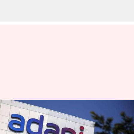
800 மில்லியன் டாலர்
கட்டணத்தை
செலுத்துங்கள்;