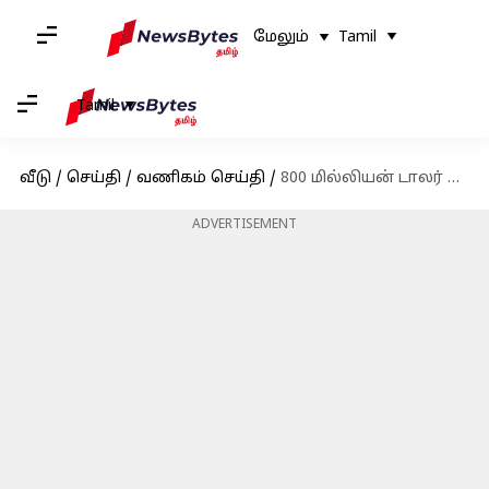
மேலும்
Tamil
Tamil
வீடு
/
செய்தி
/
வணிகம் செய்தி
/
800 மில்லியன் டாலர் கட்டணத்தை செலுத்துங்கள்; பங்களாதேஷுக்கு அதானி நிறுவனம் வலியுறுத்தல்
ADVERTISEMENT