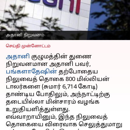
பங்களாதேஷுக்கு
அதானி நிறுவனம்
வலியுறுத்தல்
எழுதியவர்
Sep 06, 2024
08:26 pm
Sekar Chinnappan
அதானி நிறுவனம்
செய்தி முன்னோட்டம்
அதானி
குழுமத்தின் துணை
நிறுவனமான அதானி பவர்,
பங்களாதேஷின்
தற்போதைய
நிலுவைத் தொகை 800 மில்லியன்
டாலர்களை (சுமார் ₹6,714 கோடி)
தாண்டிய போதிலும், அந்நாட்டிற்கு
தடையில்லா மின்சாரம் வழங்க
உறுதியளித்துள்ளது.
எவ்வாறாயினும், இந்த நிலுவைத்
தொகையை விரைவாக செலுத்துமாறு