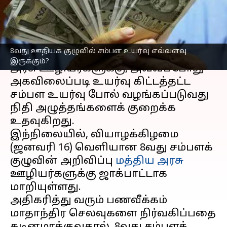
அலசல்
எழுதியவர்
Jan 17, 2025
03:28 pm
Sekar Chinnappan
செய்தி முன்னோட்டம்
8வது ஊதியக் குழுவில் சம்பள உயர்வு எவ்வளவு
இருக்கும்?
அரசு ஊழியர்களுக்கு, அவ்வப்போது
அகவிலைப்படி உயர்வு கிட்டத்தட்ட
சம்பள உயர்வு போல் வழங்கப்படுவது
நிதி அழுத்தங்களைக் குறைக்க
உதவுகிறது.
இந்நிலையில், வியாழக்கிழமை
(ஜனவரி 16) வெளியான 8வது சம்பளக்
குழுவின் அறிவிப்பு
மத்திய அரசு
ஊழியர்களுக்கு ஜாக்பாட்டாக
மாறியுள்ளது.
அதிகரித்து வரும் பணவீக்கம்
மாதாந்திர செலவுகளை நிர்வகிப்பதை