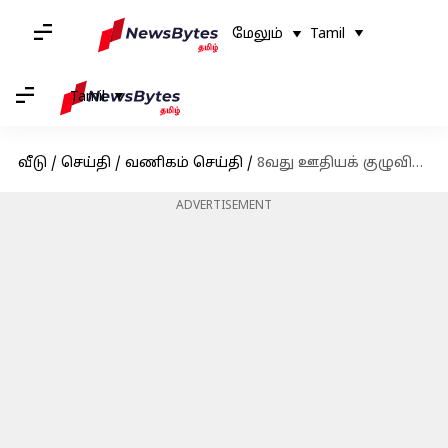
மேலும்
Tamil
Tamil
வீடு
/
செய்தி
/
வணிகம் செய்தி
/
8வது ஊதியக் குழுவில் சம்பள உயர்வு எவ்வளவு இருக்கும்? விரிவான அலசல்
ADVERTISEMENT