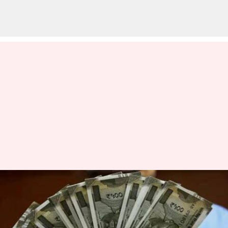
8வது ஊதியக் குழுவில்
சம்பள உயர்வு எவ்வளவு
இருக்கும்? விரிவான