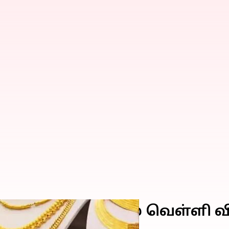
(அக்டோபர் 6) தங்கம் வெள்ளி