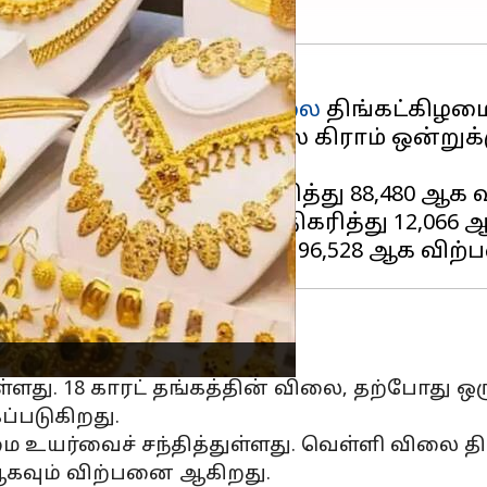
டன் நீடிக்கும்
தங்க விலை
திங்கட்கிழமை
ஆபரணத் தங்கத்தின் விலை கிராம் ஒன்றுக்கு 
் ஒன்றுக்கு ₹880 அதிகரித்து ₹88,480 ஆக
லை கிராம் ஒன்றுக்கு ₹120 அதிகரித்து ₹12,0
்ளது. 18 காரட் தங்கத்தின் விலை, தற்போது ஒரு க
கப்படுகிறது.
ை உயர்வைச் சந்தித்துள்ளது. வெள்ளி விலை திங
0 ஆகவும் விற்பனை ஆகிறது.