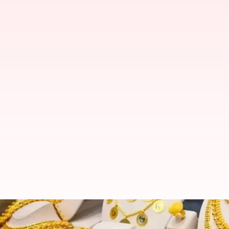
₹880 அதிகரிப்பு; இன்றைய 