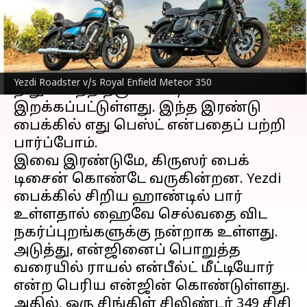
எழுதியவர்
Jan 30, 2023
06:54 pm
Siranjeevi
செய்தி முன்னோட்டம்
Yezdi
பைக், ராயல் என்பீல்ட்
Yezdi Roadster v/s Royal Enfield Meteor 350
நிறுவனத்திற்கு போட்டியாக களம்
இறக்கப்பட்டுள்ளது. இந்த இரண்டு
பைக்கில் எது பெஸ்ட் என்பதைப் பற்றி
பார்ப்போம்.
இவை இரண்டுமே, கிருஸர் பைக்
டிசைன் கொண்டே வருகின்றன. Yezdi
பைக்கில் சிறிய ஹாண்டில் பார்
உள்ளதால் ஹைவே செல்வதை விட
நகர்ப்புறங்களுக்கு நன்றாக உள்ளது.
அடுத்து, என்ஜினைப் பொறுத்த
வரையில் ராயல் என்பீல்ட் மீட்டியோர்
என்ற பெரிய என்ஜின் கொண்டுள்ளது.
அதில், ஒரு சிங்கிள் சிலிண்டர் 349 சிசி