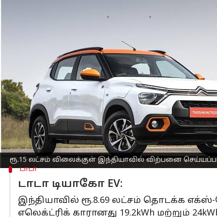
எழுதியவர்
Oct 26, 2023
05:22 pm
Prasanna Venkatesh
செய்தி முன்னோட்டம்
இந்தியா
வில் கொஞ்சம் கொஞ்சமாக
எலெ
நகரங்களிலும் எலெக்ட்ரிக் வாகன கட்டமைப
தங்கள் பார்வையை திருப்பியிருக்கிறார்
இந்தியா மக்களிடம் எலெக்ட்ரிக் காரின்
இந்திய அரசும், மாநில அரசுகளும் பல
இந்த சமயத்தில் எலெக்ட்ரிக் கார் ஒன்றை
லட்சத்திற்குள் இந்தியாவில் விற்பனையா
ரூ.15 லட்சம் விலைக்குள் இந்தியாவில் விற்பனை செய்யப்பட்ட
டாடா
டாடா டியாகோ EV:
இந்தியாவில் ரூ.8.69 லட்சம் தொடக்க எக்
எலெக்ட்ரிக் காரானது 19.2kWh மற்றும் 2