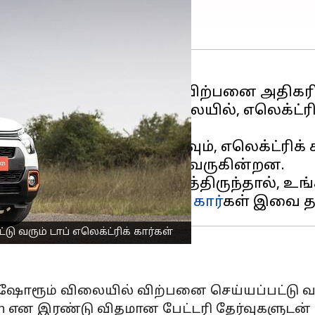
க்ட்ரிக் வாகனங்களி
ன் விற்பனை அதிகரி
்பு மேம்பட்டு வரும் நிலையில், எலெக்ட்ரி
கள்.
 பயன்பாட்டை ஊக்குவிக்கவும், எலெக்ட்ரிக
்வேறு சலுகைகளை வழங்கி வருகின்றன.
 வாங்க நீங்கள் முடிவெடுத்திருந்தால், உங
கி வரும் டாப்
எலெக்ட்ரிக் கார்
ு வரும் டாப் எலெக்ட்ரிக் கார்கள்
ஸ்-ஷோரூம் விலையில் விற்பனை செய்யப்பட்டு வ
4kWh என இரண்டு விதமான பேட்டரி தேர்வுகளுடன்