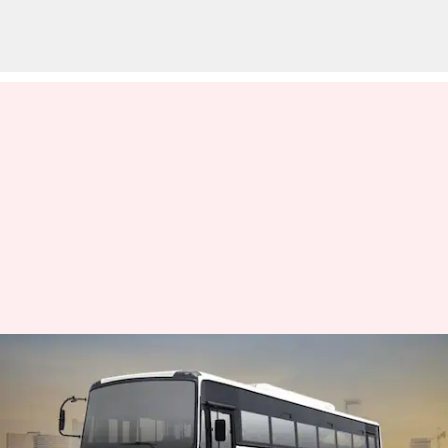
யூரோ 6-இணக்கமான
லாரிகள் மற்றும்
பேருந்துகளை தயாரித்து