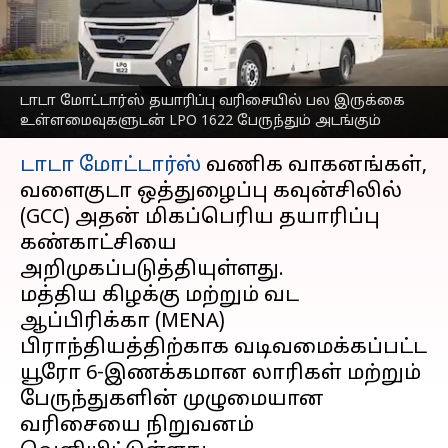
வருகிறது டாடா
மோட்டார்ஸ்
எழுதியவர்
Oct 28, 2025
06:45 pm
Venkatalakshmi V
டாடா மோட்டார்ஸ் தயாரிப்பு வரிசையில் பல இருக்கை
உள்ளமைவுகளுடன் LPO 1622 பேருந்தும் அடங்கும்
செய்தி முன்னோட்டம்
டாடா மோட்டார்ஸ்
வணிக வாகனங்கள்,
வளைகுடா ஒத்துழைப்பு கவுன்சிலில்
(GCC) அதன் மிகப்பெரிய தயாரிப்பு
கண்காட்சியை
அறிமுகப்படுத்தியுள்ளது.
மத்திய கிழக்கு மற்றும் வட
ஆப்பிரிக்கா (MENA)
பிராந்தியத்திற்காக வடிவமைக்கப்பட்ட
யூரோ 6-இணக்கமான லாரிகள் மற்றும்
பேருந்துகளின் முழுமையான
வரிசையை நிறுவனம்