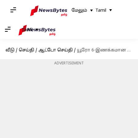
மேலும்
Tamil
Tamil
வீடு
/
செய்தி
/
ஆட்டோ செய்தி
/
யூரோ 6-இணக்கமான லாரிகள் மற்றும் பேருந்துகளை தயாரித்து வருகிறது டாடா மோட்டார்ஸ்
ADVERTISEMENT