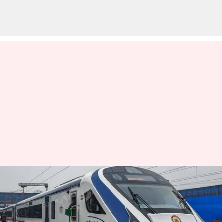
இந்திய ரயில்வேயில்
புரட்சியை ஏற்படுத்தும்
வந்தே பாரத் ரயில் பற்றி