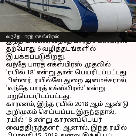
சில சுவாரஸ்ய தகவல்கள்
எழுதியவர்
Dec 26, 2022
02:12 am
Venkatalakshmi V
செய்தி முன்னோட்டம்
வந்தே பாரத் எக்ஸ்பிரஸ்
இந்தியாவில், வந்தே பாரத் எக்ஸ்பிரஸ்
தற்போது 6 வழித்தடங்களில்
இயக்கப்படுகிறது.
வந்தே பாரத் எக்ஸ்பிரஸ் ,முதலில்
'ரயில் 18' என்று தான் பெயரிடப்பட்டது.
பின்னர், ரயில்வே துறை அமைச்சரால்,
'வந்தே பாரத் எக்ஸ்பிரஸ்' என்று
மறுபெயரிடப்பட்டது.
காரணம், இந்த ரயில் 2018 ஆம் ஆண்டு
அறிமுகம் செய்யப்பட இருந்ததால்,
ரயில் 18 என்று காரணப்பெயர்
வைத்திருந்தனர். ஆனால், இந்த ரயில்