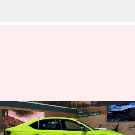
முன்பதிவு தொடங்கிய
சில நாட்களிலேயே
விற்றுத் தீர்ந்தது ஸ்கோடா