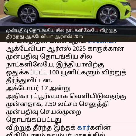
ஆக்டேவியா ஆர்எஸ் 2025
எழுதியவர்
Oct 11, 2025
05:55 pm
Sekar Chinnappan
செய்தி முன்னோட்டம்
முன்பதிவு தொடங்கிய சில நாட்களிலேயே விற்றுத்
தீர்ந்தது ஆக்டேவியா ஆர்எஸ் 2025
செயல்திறன் மிக்க புதிய
ஸ்கோடா
ஆக்டேவியா ஆர்எஸ் 2025 காருக்கான
முன்பதிவு தொடங்கிய சில
நாட்களிலேயே, இந்தியாவிற்கு
ஒதுக்கப்பட்ட 100 யூனிட்களும் விற்றுத்
தீர்ந்துவிட்டன.
அக்டோபர் 17 அன்று
அதிகாரப்பூர்வமாக வெளியிடுவதற்கு
முன்னதாக, ₹2.50 லட்சம் செலுத்தி
முன்பதிவு செயல்முறை
தொடங்கப்பட்டது.
விற்றுத் தீர்ந்த இந்தக்
கார்
களின்