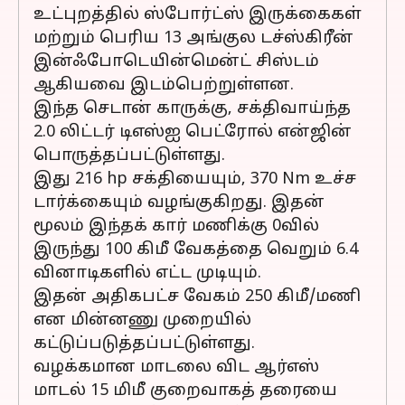
உட்புறத்தில் ஸ்போர்ட்ஸ் இருக்கைகள்
மற்றும் பெரிய 13 அங்குல டச்ஸ்கிரீன்
இன்ஃபோடெயின்மென்ட் சிஸ்டம்
ஆகியவை இடம்பெற்றுள்ளன.
இந்த செடான் காருக்கு, சக்திவாய்ந்த
2.0 லிட்டர் டிஎஸ்ஐ பெட்ரோல் என்ஜின்
பொருத்தப்பட்டுள்ளது.
இது 216 hp சக்தியையும், 370 Nm உச்ச
டார்க்கையும் வழங்குகிறது. இதன்
மூலம் இந்தக் கார் மணிக்கு 0வில்
இருந்து 100 கிமீ வேகத்தை வெறும் 6.4
வினாடிகளில் எட்ட முடியும்.
இதன் அதிகபட்ச வேகம் 250 கிமீ/மணி
என மின்னணு முறையில்
கட்டுப்படுத்தப்பட்டுள்ளது.
வழக்கமான மாடலை விட ஆர்எஸ்
மாடல் 15 மிமீ குறைவாகத் தரையை