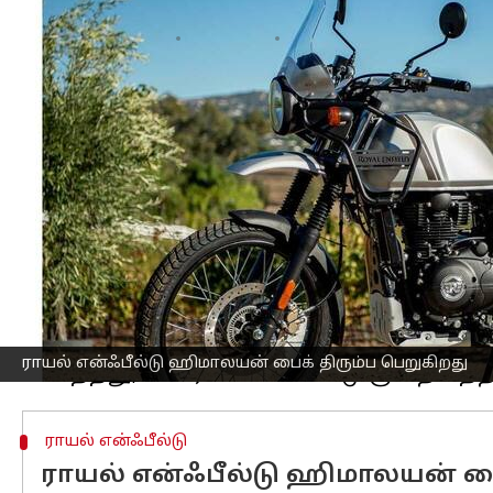
எழுதியவர்
Mar 09, 2023
05:17 pm
Siranjeevi
செய்தி முன்னோட்டம்
ராயல் என்ஃபீல்டு
நிறுவனம் 2017 முதல்
யூனிட்களை திரும்பப் பெற்றுள்ளது.
இந்தநிலையில், அமெரிக்க தேசிய நெடுஞ்
தகவல்தொடர்பு ஒன்றில், ராயல் என்ஃபீ
தெரிவித்துள்ளது.
இப்பிரச்சினைக்கு காரணம், "காலிபர் அர
பாதிக்கப்பட்ட மாடல்கள் மார்ச் 1, 2017 ம
மேலும், இவை, நாட்டில் குளிர்காலத்தில்
ராயல் என்ஃபீல்டு ஹிமாலயன் பைக் திரும்ப பெறுகிறது
ராயல் என்ஃபீல்டு
ராயல் என்ஃபீல்டு ஹிமாலயன் ப