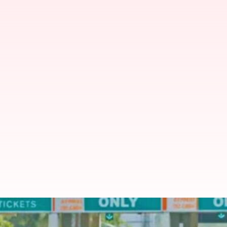
சுங்கச்சாவடிகளில் ஃபாஸ
குறைத்தது NHAI; டிஜிட்டல்