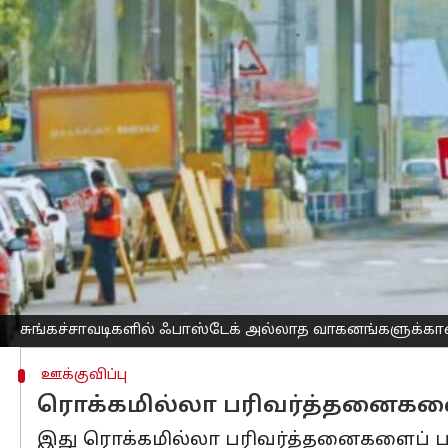
எழுதியவர்
Oct 05, 2025
01:16 pm
Sekar Chinnappan
செய்தி முன்னோட்டம்
தேசிய நெடுஞ்சாலைகள் ஆணையம் (NHA
மாற்றியமைத்து, நவம்பர் 15, 2025 முதல
ஃபாஸ்டேக் வருடாந்திர பாஸ் அறிமுகம் வெ
பரிவர்த்தனைகளை ஊக்குவிக்கும் வகைய
தற்போது, ஃபாஸ்டேக் இல்லாத வாகனங்
கட்டணத்தைவிட இரண்டு மடங்கு அபராதம
ஆனால், திருத்தப்பட்ட விதிகளின்படி, யு
சுங்கச்சாவடிகளில் ஃபாஸ்டேக் அல்லாத வாகனங்களுக்க
ஊக்குவிப்பு
ரொக்கமில்லா பரிவர்த்தனைகளை
இது ரொக்கமில்லா பரிவர்த்தனைகளைப் பயன