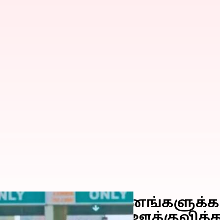
்டேக் அல்லாத வாகனங்களுக
 பரிவர்த்தனையை ஊக்குவிக்க 