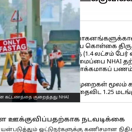
I),
ஃபாஸ்டேக்
அல்லாத வாகனங்களுக்கான 
் அமலுக்கு வரும் ஒரு முக்கிய கொள்கை திர
ற்றிகரமாக இருந்ததைத் (1.4 லட்சம் பேர் வ
ில் அபராதக் கட்டண அமைப்பை NHAI தற்ப
கள்
சுங்கச்சாவடி
களில் ரொக்கமாகப் பணம்
் செலுத்த வேண்டும்.
பிஐ அல்லது பிற டிஜிட்டல் முறைகள் மூலம் க
ான கட்டணத்தை குறைத்தது NHAI
 ஊக்குவிப்பதற்காக நடவடிக்கை
்படுத்தும் ஓட்டுநர்களுக்கு கணிசமான நிதிச்