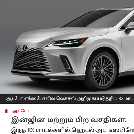
எழுதியவர்
Apr 20, 2023
12:22 pm
Prasanna Venkatesh
செய்தி முன்னோட்டம்
புதிய RX ஹைபிரிட்
எஸ்யூவி
யை இந்தியா
எக்ஸ்போவில் தான் இந்த RX மாடலை அறிம
இந்த RX ஹைபிரிட்டில் இரண்டு வேரியன்
RX350h சொகுசு வேரியன்ட் ஒன்றையும்,
வெளியிட்டிருக்கிறது.
RX350h சொகுசு வேரியன்டை ரூ.95.80 ல
ஸ்போர்ட்+ வேரியன்டை ரூ.1.18 கோடி எக
இந்தியாவில் மெர்சிடீஸ் பென்ஸ் GLE, BM
ஆட்டோ எக்ஸபோவில் லெக்சஸ் அறிமுகப்படுத்திய RX மாடல
ஆட்டோ
இன்ஜின் மற்றும் பிற வசதிகள்:
இந்த RX மாடல்களில் ஹெட்ல்-அப் டிஸ்பிளே,