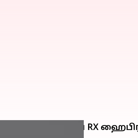
ெக்சஸின் புதிய RX ஹைபிரி