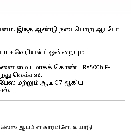
றுவனம். இந்த ஆண்டு நடைபெற்ற ஆட்டோ
்ட்+ வேரியன்ட் ஒன்றையும்
்திறனை மையமாகக் கொண்ட RX500h F-
றது லெக்சஸ்.
F-பேஸ் மற்றும் ஆடி Q7 ஆகிய
ர்லெஸ் ஆப்பிள் கார்பிளே, வயர்டு