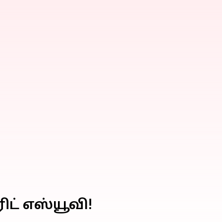
ட் எஸ்யூவி!