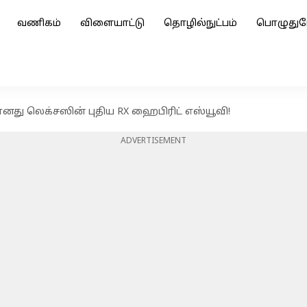
வணிகம்
விளையாட்டு
தொழில்நுட்பம்
பொழுதுப
னது லெக்சஸின் புதிய RX ஹைபிரிட் எஸ்யூவி!
ADVERTISEMENT