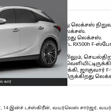
வில் வெளியிட்டிருக்கிறது லெக்சஸ் நி
ுகப்படுத்தியிருந்தது லெக்சஸ்.
ட்களை வெளியிட்டிருக்கிறது லெக்சஸ்.
 அதிக செயல்திறன் கொண்ட RX500h F-ஸ்போர
ட்சம் எக்ஸ்-ஷோரூம் விலையிலும், செயல
்ஸ்-ஷோரூம் விலையிலும் வெளியிட்டிருக்கி
W X5, ஜீப் கிராண்டு செரோக்கி, ஜாகுவார் 
் கார்
 14 இன்ச் டச்ஸ்கிரீன், வயர்லெஸ் சார்ஜர், வய