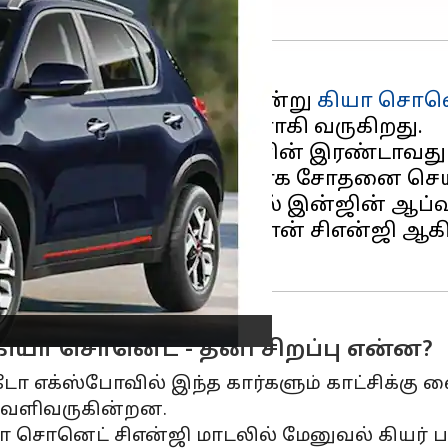
ில், பிரபலமான காரில் ஒன்று
கியா சொன
ய கியா நிறுவனம் தயாராகி வருகிறது.
-6 மாசு உமிழ்வு விதிமுறைகளின் இரண்டாவத
்திய சாலைகளில் தீவிரமாக சோதனை செய்
.0 லிட்டர் டர்போ பெட்ரோல் இன்ஜின் ஆப்
ிஎன்ஜி மற்றும் டாடா நெக்ஸான் சிஎன்ஜி 
ியா சொனெட் - தனி சிறப்பு என்ன?
எக்ஸ்போவில் இந்த கார்களும் காட்சிக்கு வைக
 வெளிவருகின்றன.
சொனெட் சிஎன்ஜி மாடலில் மேனுவல் கியர் பா