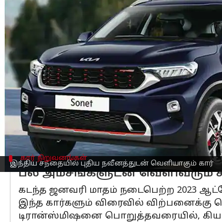
எழுதியவர்
Mar 10, 2023
10:26 am
Siranjeevi
செய்தி முன்னோட்டம்
வளர்ந்து வரும் இந்திய வாகனச் சந்தைய
வெர்ஷனை விற்பனைக்கு அறிமுகம் செய்
இந்த கார் அறிமுகத்திற்கு முன் பிஎஸ்
இந்த புதிய மாடலை கியா நிறுவனம் இந
எனவே, கியா சொனெட் சிஎன்ஜி காரில், 1
இந்த கார், மாருதி சுஸுகி பிரெஸ்ஸா ச
கார் நிறுவனங்கள்
இந்திய சந்தையில் புதிய நவீனத்துடன் வெளியாகும் கார்
பல அம்சங்களுடன் வெளிவரும் க
கடந்த ஜனவரி மாதம் நடைபெற்ற 2023 ஆட்டோ 
இந்த கார்களும் விரைவில் விற்பனைக்கு
டிரான்ஸ்மிஷனை பொறுத்தவரையில், கியா 