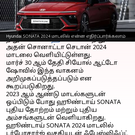
எழுதியவர்
Mar 27, 2023
01:58 pm
Siranjeevi
செய்தி முன்னோட்டம்
தென் கொரிய பிரபல கார்
Hyundai SONATA 2024 மாடலில் என்ன எதிர்ப்பார்க்கலாம்
நிறுவனமான
ஹூண்டாய்
நிறுவனம்
அதன் சொனாட்டா செடான் 2024
மாடலை வெளியிட்டுள்ளது.
மார்ச் 30 ஆம் தேதி சியோல் ஆட்டோ
ஷோவில் இந்த வாகனம்
அறிமுகப்படுத்தப்படும் என
கூறப்படுகிறது.
2023 ஆம் ஆண்டு மாடல்களுடன்
ஒப்பிடும் போது ஹூண்டாய் SONATA
புதிய தோற்றம் மற்றும் புதிய
அம்சங்களுடன் வெளியாகிறது.
ஹூண்டாய் SONATA 2024 மாடலில்
டர்போசார்ஜ் வசதியுடன் ஃபேஸ்லிஃப்ட்