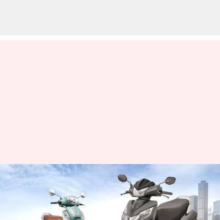
ஹோண்டா ஆக்டிவா 125
vs சுஸூகி அக்சஸ் 125,
இரண்டில் எது பெஸ்ட்?