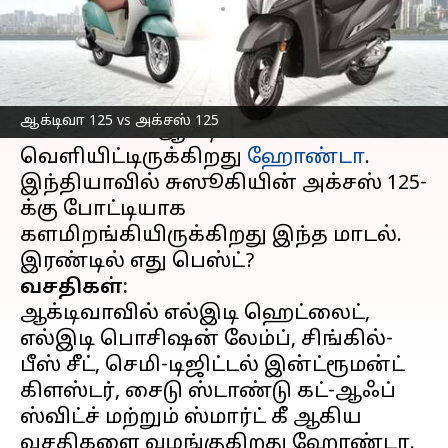
எழுதியவர்
Apr 22, 2023
03:01 pm
Prasanna Venkatesh
செய்தி முன்னோட்டம்
2023-ம் ஆண்டுக்கான அப்டேட்
ஆக்டிவா 125 vs அக்சஸ் 125
செய்யப்பட்ட ஆக்டிவா-125 மாடலை
வெளியிட்டிருக்கிறது
ஹோண்டா
.
இந்தியாவில் சுஸூகியின் அக்சஸ் 125-
க்கு போட்டியாக
களமிறங்கியிருக்கிறது இந்த மாடல்.
வசதிகள்:
ஆக்டிவாவில் எல்இடி ஹெட்லைட்,
எல்இடி பொசிஷன் லேம்ப், சிங்கில்-
பீஸ் சீட், செமி-டிஜிட்டல் இன்ட்ரூமன்ட்
கிளஸ்டர், சைடு ஸ்டாண்டு கட்-ஆஃப்
ஸ்விட்ச் மற்றும் ஸ்மார்ட் கீ ஆகிய
வசதிகளை வழங்குகிறது ஹோண்டா.