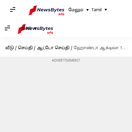
மேலும்
Tamil
Tamil
வீடு
/
செய்தி
/
ஆட்டோ செய்தி
/
ஹோண்டா ஆக்டிவா 125 vs சுஸூகி அக்சஸ் 125, இரண்டில் எது பெஸ்ட்?
ADVERTISEMENT