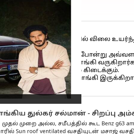
்கர் சல்மான் இந்தியாவில் விலை உயர்ந
ார்க்க முடியாது. கப்பல் போன்று அவ்வளவ
ான் அதிகம் விரும்பி வாங்கி வருகிறார்கள்
 எக்ஸ் ஷோரூம் விலையில் கிடைக்கும்.
பேன்சி நம்பரையும் வாங்கி இருக்கிறார் 
கிய துல்கர் சல்மான் - சிறப்பு அம
 முதல் முறை அல்ல, சமீபத்தில் கூட Benz g63 
காரில் Sun roof ventilated வசதியுடன் மசாஜ்