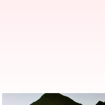
விலையுயர்ந்த மெர்சிடிஸ் 
ஸ்பெஷல்?