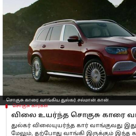
எழுதியவர்
Mar 29, 2023
07:01 pm
Siranjeevi
செய்தி முன்னோட்டம்
பிரபல மலையாள முன்னணி நடிகரான துல
கார் ஒன்றை வாங்கியுள்ளார்.
இந்த ஆடம்பர காரில் இல்லாத வசதிகளே ப
இந்த காரை மிகப்பெரிய கோடீஸ்வரர்கள் த
சொகுசு காரின் விலை 2.92 கோடி ரூபாய்
இதுமட்டுமின்றி பெரிய தொகை கொடுத்து ஃ
சொகுசு காரை வாங்கிய துல்கர் சல்மான் கான்
சொகுசு கார்கள்
விலை உயர்ந்த சொகுசு காரை வாங்
துல்கர் விலையுயர்ந்த கார் வாங்குவது இது
மேலும், தற்போது வாங்கி இருக்கும் இந்த 