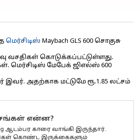
்த
மெர்சிடிஸ்
Maybach GLS 600 சொகுசு
ு வசதிகள் கொடுக்கப்பட்டுள்ளது.
. மெர்சிடிஸ் மேபேக் ஜிஎல்ஸ் 600
இவர். அதற்காக மட்டுமே ரூ.1.85 லட்சம்
்சங்கள் என்ன?
amg ஆடம்பர காரை வாங்கி இருந்தார்.
 வசதிகள் கொண்ட இருக்கைகளும்