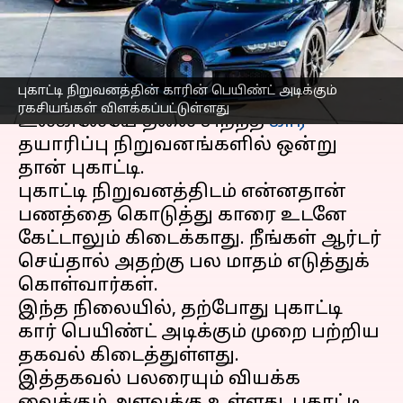
தெரியுமா?
எழுதியவர்
Mar 20, 2023
11:36 am
Siranjeevi
செய்தி முன்னோட்டம்
புகாட்டி நிறுவனத்தின் காரின் பெயிண்ட் அடிக்கும்
ரகசியங்கள் விளக்கப்பட்டுள்ளது
உலகிலேயே தலை சிறந்த
கார்
தயாரிப்பு நிறுவனங்களில் ஒன்று
தான் புகாட்டி.
புகாட்டி நிறுவனத்திடம் என்னதான்
பணத்தை கொடுத்து காரை உடனே
கேட்டாலும் கிடைக்காது. நீங்கள் ஆர்டர்
செய்தால் அதற்கு பல மாதம் எடுத்துக்
கொள்வார்கள்.
இந்த நிலையில், தற்போது புகாட்டி
கார் பெயிண்ட் அடிக்கும் முறை பற்றிய
தகவல் கிடைத்துள்ளது.
இத்தகவல் பலரையும் வியக்க