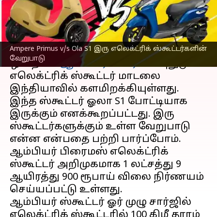
எழுதியவர்
Feb 20, 2023
01:42 pm
Siranjeevi
செய்தி முன்னோட்டம்
Ampere Primus v/s Ola S1 இரு எலெக்ட்ரிக் ஸ்கூட்டர்களின்
க்ரீவ்ஸ் எலக்ட்ரிக் மொபிலிட்டியின்
வேறுபாடு
ஒன்றான
ஆம்பியர் பிரைமஸ்
புதுமுக
எலெக்ட்ரிக் ஸ்கூட்டர் மாடலை
இந்தியாவில் களமிறக்கியுள்ளது.
இந்த ஸ்கூட்டர் ஓலா S1 போட்டியாக
இருக்கும் எனக்கூறப்பட்டது. இரு
ஸ்கூட்டர்களுக்கும் உள்ள வேறுபாடு
என்ன என்பதை பற்றி பார்ப்போம்.
ஆம்பியர் பிரைமஸ் எலெக்ட்ரிக்
ஸ்கூட்டர் அறிமுகமாக 1 லட்சத்து 9
ஆயிரத்து 900 ரூபாய் விலை நிர்ணயம்
செய்யப்பட்டு உள்ளது.
ஆம்பியர் ஸ்கூட்டர் ஓர் முழு சார்ஜில்
எலெக்ட்ரிக் ஸ்கூட்டரில் 100 கிமீ தூரம்