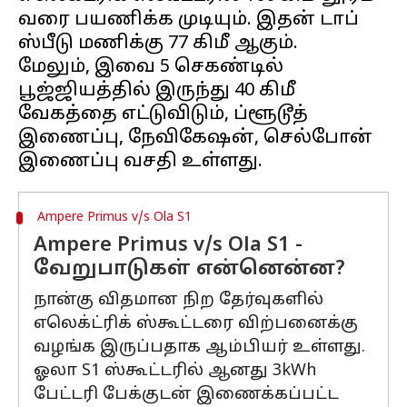
வரை பயணிக்க முடியும். இதன் டாப்
ஸ்பீடு மணிக்கு 77 கிமீ ஆகும்.
மேலும், இவை 5 செகண்டில்
பூஜ்ஜியத்தில் இருந்து 40 கிமீ
வேகத்தை எட்டுவிடும், ப்ளூடூத்
இணைப்பு, நேவிகேஷன், செல்போன்
Ampere Primus v/s Ola S1
Ampere Primus v/s Ola S1 -
வேறுபாடுகள் என்னென்ன?
நான்கு விதமான நிற தேர்வுகளில்
எலெக்ட்ரிக் ஸ்கூட்டரை விற்பனைக்கு
வழங்க இருப்பதாக ஆம்பியர் உள்ளது.
ஓலா S1 ஸ்கூட்டரில் ஆனது 3kWh
பேட்டரி பேக்குடன் இணைக்கப்பட்ட